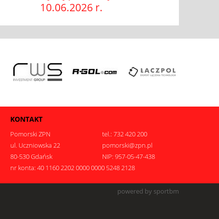
10.06.2026 r.
KONTAKT
Pomorski ZPN
tel.: 732 420 200
ul. Uczniowska 22
pomorski@zpn.pl
80-530 Gdańsk
NIP: 957-05-47-438
nr konta: 40 1160 2202 0000 0000 5248 2128
.
powered by sportbm