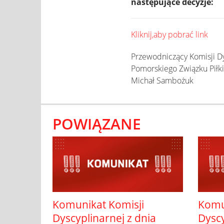
następujące decyzje:
Kliknij,aby pobrać link
Przewodniczący Komisji Dy
Pomorskiego Związku Piłk
Michał Sambożuk
POWIĄZANE
Komunikat Komisji
Komu
Dyscyplinarnej z dnia
Dyscy