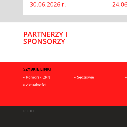
30.06.2026 r.
24.06
PARTNERZY I
SPONSORZY
SZYBKIE LINKI
Pomorski ZPN
Sędziowie
Aktualności
RODO