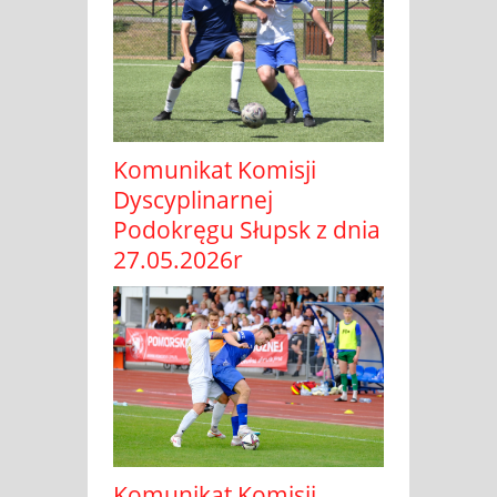
Komunikat Komisji
Dyscyplinarnej
Podokręgu Słupsk z dnia
27.05.2026r
Komunikat Komisji