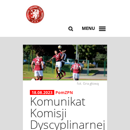
MENU
fot. Gra głową
18.08.2023
PomZPN
Komunikat
Komisji
Dyscyplinarnej