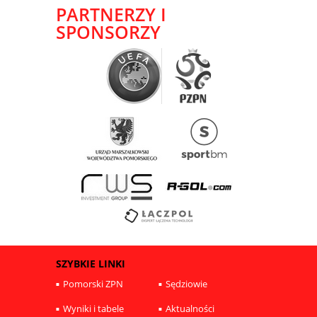
PARTNERZY I
SPONSORZY
SZYBKIE LINKI
Pomorski ZPN
Sędziowie
Wyniki i tabele
Aktualności