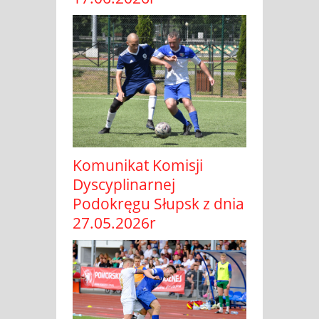
Komunikat Komisji
Dyscyplinarnej
Podokręgu Słupsk z dnia
27.05.2026r