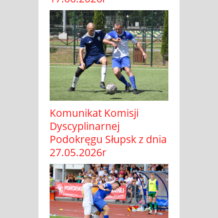
Komunikat Komisji
Dyscyplinarnej
Podokręgu Słupsk z dnia
27.05.2026r