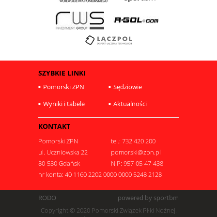
SZYBKIE LINKI
Pomorski ZPN
Sędziowie
Wyniki i tabele
Aktualności
KONTAKT
Pomorski ZPN
tel.: 732 420 200
ul. Uczniowska 22
pomorski@zpn.pl
80-530 Gdańsk
NIP: 957-05-47-438
nr konta: 40 1160 2202 0000 0000 5248 2128
RODO
powered by sportbm
Copyright © 2020 Pomorski Związek Piłki Nożnej.