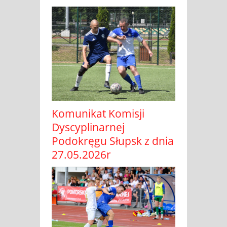
Komunikat Komisji
Dyscyplinarnej
Podokręgu Słupsk z dnia
27.05.2026r