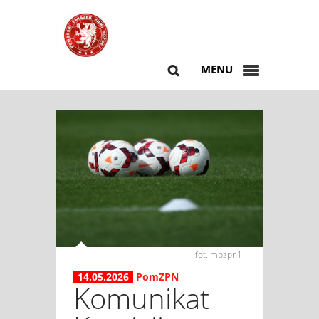
MENU
fot. mpzpn1
14.05.2026
PomZPN
Komunikat