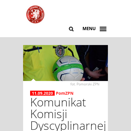
MENU
fot. Pomorski ZPN
11.09.2020
PomZPN
Komunikat
Komisji
Dyscyplinarnej