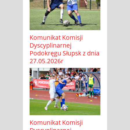
Komunikat Komisji
Dyscyplinarnej
Podokręgu Słupsk z dnia
27.05.2026r
Komunikat Komisji