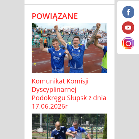
POWIĄZANE
Komunikat Komisji
Dyscyplinarnej
Podokręgu Słupsk z dnia
17.06.2026r