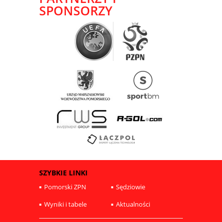
SPONSORZY
SZYBKIE LINKI
Pomorski ZPN
Sędziowie
Wyniki i tabele
Aktualności