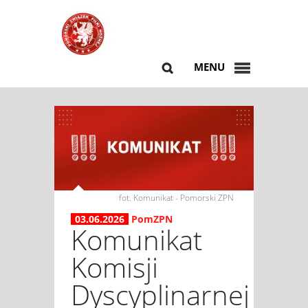
MENU
fot. Komunikat - Pomorski ZPN
03.06.2026
PomZPN
Komunikat
Komisji
Dyscyplinarnej