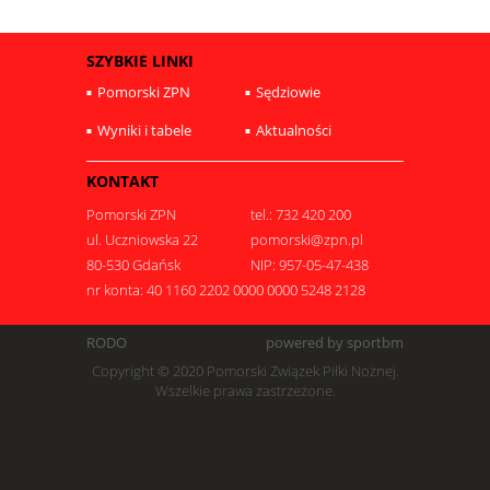
SZYBKIE LINKI
Pomorski ZPN
Sędziowie
Wyniki i tabele
Aktualności
KONTAKT
Pomorski ZPN
tel.: 732 420 200
ul. Uczniowska 22
pomorski@zpn.pl
80-530 Gdańsk
NIP: 957-05-47-438
nr konta: 40 1160 2202 0000 0000 5248 2128
RODO
powered by sportbm
Copyright © 2020 Pomorski Związek Piłki Nożnej.
Wszelkie prawa zastrzeżone.