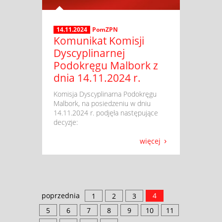
14.11.2024
PomZPN
Komunikat Komisji
Dyscyplinarnej
Podokręgu Malbork z
dnia 14.11.2024 r.
​ Komisja Dyscyplinarna Podokręgu
Malbork, na posiedzeniu w dniu
14.11.2024 r. podjęła następujące
decyzje:
więcej
poprzednia
4
1
2
3
5
6
7
8
9
10
11