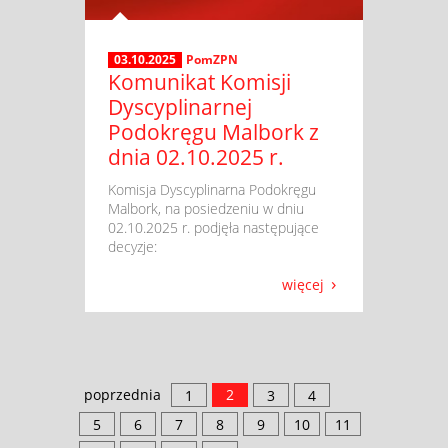
03.10.2025
PomZPN
Komunikat Komisji
Dyscyplinarnej
Podokręgu Malbork z
dnia 02.10.2025 r.
​ Komisja Dyscyplinarna Podokręgu
Malbork, na posiedzeniu w dniu
02.10.2025 r. podjęła następujące
decyzje:
więcej
poprzednia
2
1
3
4
5
6
7
8
9
10
11