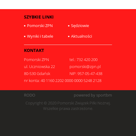
SZYBKIE LINKI
Pomorski ZPN
Sędziowie
Wyniki i tabele
Aktualności
KONTAKT
Pomorski ZPN
tel.: 732 420 200
ul. Uczniowska 22
pomorski@zpn.pl
80-530 Gdańsk
NIP: 957-05-47-438
nr konta: 40 1160 2202 0000 0000 5248 2128
RODO
powered by sportbm
Copyright © 2020 Pomorski Związek Piłki Nożnej.
Wszelkie prawa zastrzeżone.