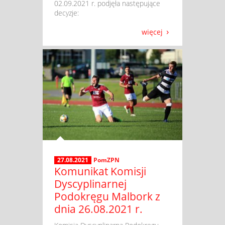
02.09.2021 r. podjęła następujące
decyzje:
więcej
27.08.2021
PomZPN
Komunikat Komisji
Dyscyplinarnej
Podokręgu Malbork z
dnia 26.08.2021 r.