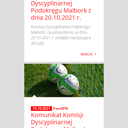
Dyscyplinarnej
Podokręgu Malbork z
dnia 20.10.2021 r.
​ Komisja Dyscyplinarna Podokręgu
Malbork, na posiedzeniu w dniu
20.10.2021 r. podjęła następujące
decyzje:
więcej
15.10.2021
PomZPN
Komunikat Komisji
Dyscyplinarnej