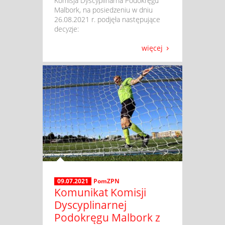
​ Komisja Dyscyplinarna Podokręgu
Malbork, na posiedzeniu w dniu
26.08.2021 r. podjęła następujące
decyzje:
więcej
09.07.2021
PomZPN
Komunikat Komisji
Dyscyplinarnej
Podokręgu Malbork z