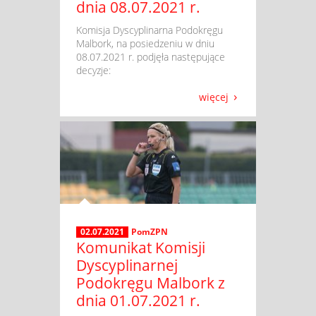
dnia 08.07.2021 r.
​ Komisja Dyscyplinarna Podokręgu
Malbork, na posiedzeniu w dniu
08.07.2021 r. podjęła następujące
decyzje:
więcej
02.07.2021
PomZPN
Komunikat Komisji
Dyscyplinarnej
Podokręgu Malbork z
dnia 01.07.2021 r.