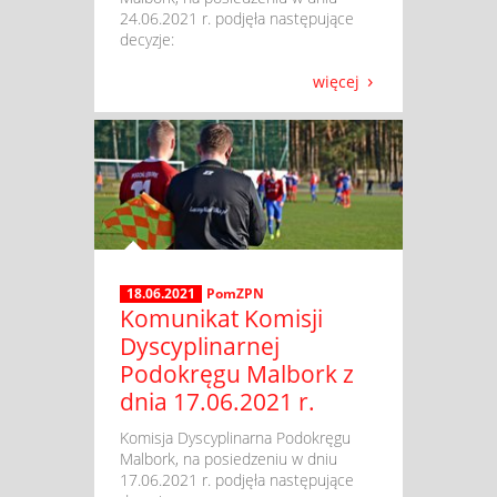
24.06.2021 r. podjęła następujące
decyzje:
więcej
18.06.2021
PomZPN
Komunikat Komisji
Dyscyplinarnej
Podokręgu Malbork z
dnia 17.06.2021 r.
​ Komisja Dyscyplinarna Podokręgu
Malbork, na posiedzeniu w dniu
17.06.2021 r. podjęła następujące