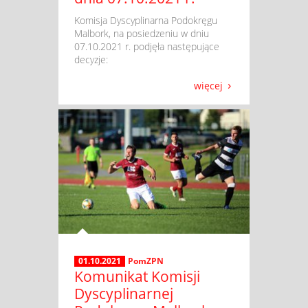
​ Komisja Dyscyplinarna Podokręgu
Malbork, na posiedzeniu w dniu
07.10.2021 r. podjęła następujące
decyzje:
więcej
01.10.2021
PomZPN
Komunikat Komisji
Dyscyplinarnej