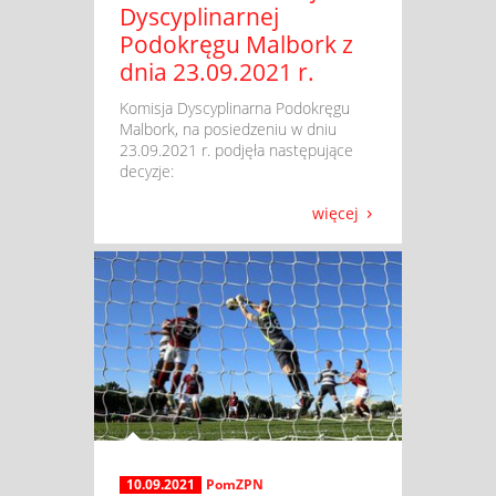
Dyscyplinarnej
Podokręgu Malbork z
dnia 23.09.2021 r.
​ Komisja Dyscyplinarna Podokręgu
Malbork, na posiedzeniu w dniu
23.09.2021 r. podjęła następujące
decyzje:
więcej
10.09.2021
PomZPN