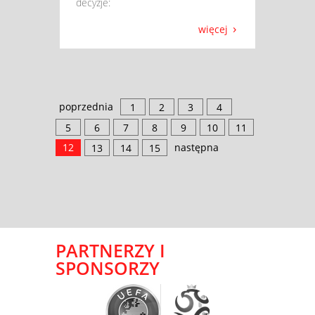
decyzje:
więcej
poprzednia
1
2
3
4
5
6
7
8
9
10
11
12
następna
13
14
15
PARTNERZY I
SPONSORZY