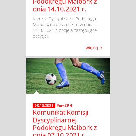
Podokręgu Malbork z
dnia 14.10.2021 r.
​ Komisja Dyscyplinarna Podokręgu
Malbork, na posiedzeniu w dniu
14.10.2021 r. podjęła następujące
decyzje:
więcej
08.10.2021
PomZPN
Komunikat Komisji
Dyscyplinarnej
Podokręgu Malbork z
dnia 07.10.2021 r.