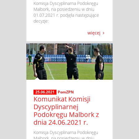
​ Komisja Dyscyplinarna Podokręgu
Malbork, na posiedzeniu w dniu
01.07.2021 r. podjęła następujące
decyzje:
więcej
25.06.2021
PomZPN
Komunikat Komisji
Dyscyplinarnej
Podokręgu Malbork z
dnia 24.06.2021 r.
​ Komisja Dyscyplinarna Podokręgu
Malbork, na posiedzeniu w dniu