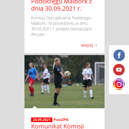
Podokręgu Malbork z
dnia 30.09.2021 r.
​ Komisja Dyscyplinarna Podokręgu
Malbork, na posiedzeniu w dniu
30.09.2021 r. podjęła następujące
decyzje:
więcej
24.09.2021
PomZPN
Komunikat Komisji