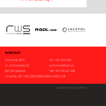
KONTAKT
Pomorski ZPN
tel.: 732 420 200
ul. Uczniowska 22
pomorski@zpn.pl
80-530 Gdańsk
NIP: 957-05-47-438
nr konta: 40 1160 2202 0000 0000 5248 2128
.
powered by sportbm