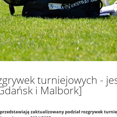
zgrywek turniejowych - je
Gdańsk i Malbork]
 przedstawiają zaktualizowany podział rozgrywek turni