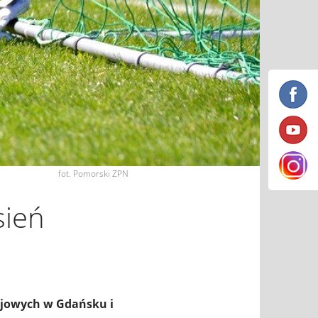
fot. Pomorski ZPN
sień
ejowych w Gdańsku i