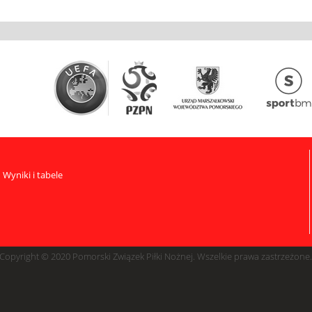
Wyniki i tabele
Copyright © 2020 Pomorski Związek Piłki Nożnej. Wszelkie prawa zastrzeżone