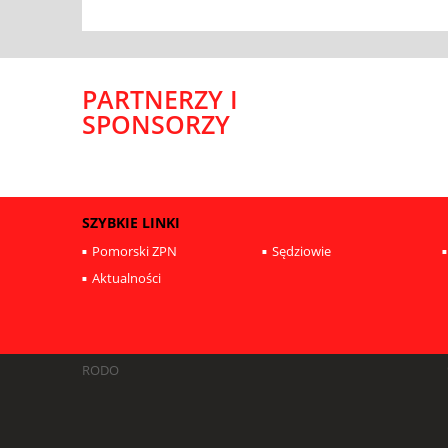
PARTNERZY I
SPONSORZY
SZYBKIE LINKI
Pomorski ZPN
Sędziowie
Aktualności
RODO