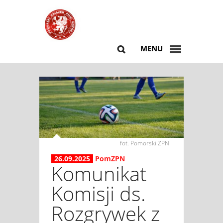
MENU
fot. Pomorski ZPN
26.09.2025
PomZPN
Komunikat
Komisji ds.
Rozgrywek z