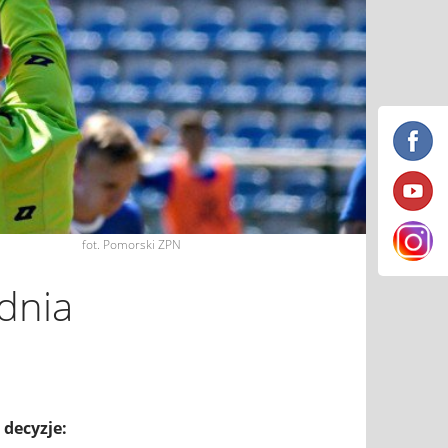
fot. Pomorski ZPN
dnia
 decyzje: