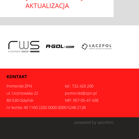
AKTUALIZACJA
KONTAKT
Pomorski ZPN
tel.: 732 420 200
ul. Uczniowska 22
pomorski@zpn.pl
80-530 Gdańsk
NIP: 957-05-47-438
nr konta: 40 1160 2202 0000 0000 5248 2128
.
powered by sportbm