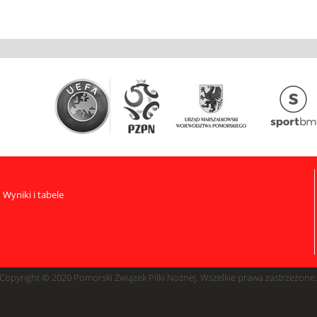
Wyniki i tabele
Copyright © 2020 Pomorski Związek Piłki Nożnej. Wszelkie prawa zastrzeżone