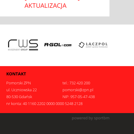
AKTUALIZACJA
KONTAKT
Pomorski ZPN
tel.: 732 420 200
ul. Uczniowska 22
pomorski@zpn.pl
80-530 Gdańsk
NIP: 957-05-47-438
nr konta: 40 1160 2202 0000 0000 5248 2128
.
powered by sportbm