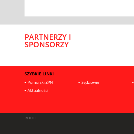
PARTNERZY I
SPONSORZY
SZYBKIE LINKI
Pomorski ZPN
Sędziowie
Aktualności
RODO