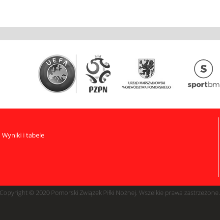
Wyniki i tabele
Copyright © 2020 Pomorski Związek Piłki Nożnej. Wszelkie prawa zastrzeżone