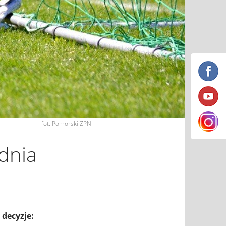
fot. Pomorski ZPN
dnia
 decyzje: