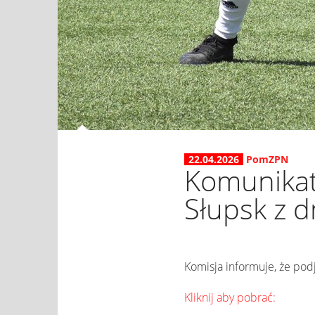
22.04.2026
PomZPN
Komunikat
Słupsk z d
Komisja informuje, że po
Kliknij aby pobrać: