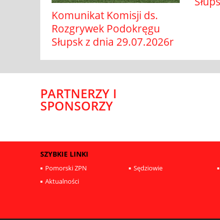
Słups
Komunikat Komisji ds.
Rozgrywek Podokręgu
Słupsk z dnia 29.07.2026r
PARTNERZY I
SPONSORZY
SZYBKIE LINKI
Pomorski ZPN
Sędziowie
Aktualności