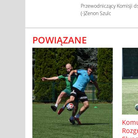
Przewodniczący Komisji d
(-)Zenon Szulc
POWIĄZANE
Komun
Rozg