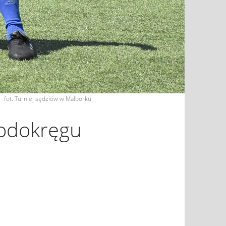
fot. Turniej sędziów w Malborku
Podokręgu