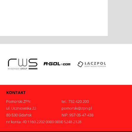
KONTAKT
Pomorski ZPN
tel.: 732 420 200
ul. Uczniowska 22
pomorski@zpn.pl
80-530 Gdańsk
NIP: 957-05-47-438
nr konta: 40 1160 2202 0000 0000 5248 2128