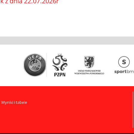
k z dnia 22.07.2026r
Wyniki i tabele