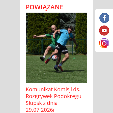
POWIĄZANE
Komunikat Komisji ds.
Rozgrywek Podokręgu
Słupsk z dnia
29.07.2026r