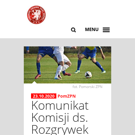
MENU
fot. Pomorski ZPN
23.10.2020
PomZPN
Komunikat
Komisji ds.
Rozgrywek