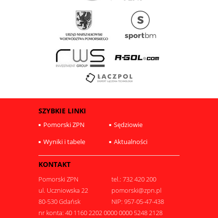
SZYBKIE LINKI
Pomorski ZPN
Sędziowie
Wyniki i tabele
Aktualności
KONTAKT
Pomorski ZPN
tel.: 732 420 200
ul. Uczniowska 22
pomorski@zpn.pl
80-530 Gdańsk
NIP: 957-05-47-438
nr konta: 40 1160 2202 0000 0000 5248 2128