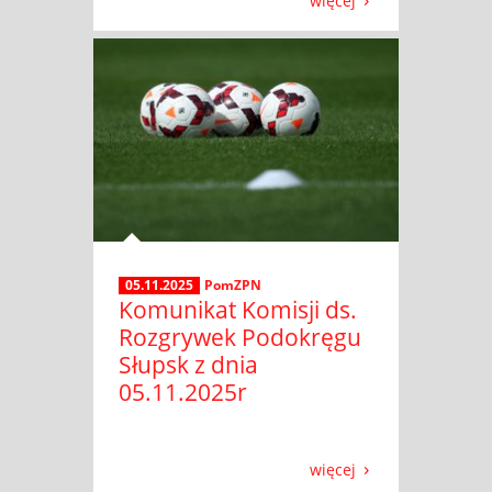
więcej
05.11.2025
PomZPN
Komunikat Komisji ds.
Rozgrywek Podokręgu
Słupsk z dnia
05.11.2025r
więcej