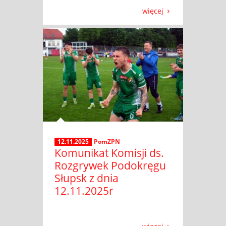
więcej
12.11.2025
PomZPN
Komunikat Komisji ds.
Rozgrywek Podokręgu
Słupsk z dnia
12.11.2025r