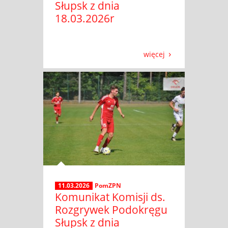
Słupsk z dnia
18.03.2026r
więcej
11.03.2026
PomZPN
Komunikat Komisji ds.
Rozgrywek Podokręgu
Słupsk z dnia