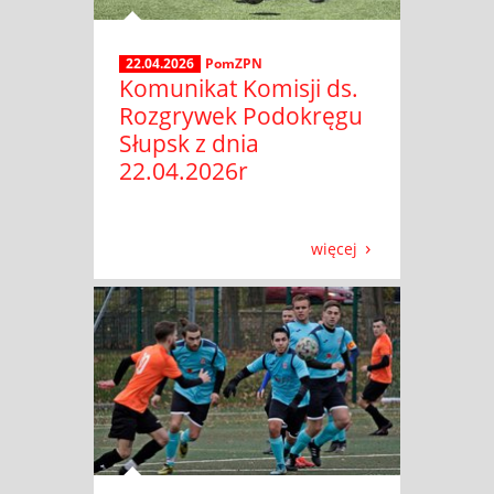
22.04.2026
PomZPN
Komunikat Komisji ds.
Rozgrywek Podokręgu
Słupsk z dnia
22.04.2026r
więcej