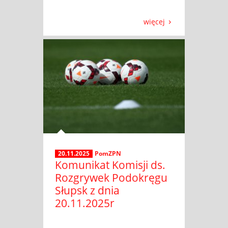
więcej
20.11.2025
PomZPN
Komunikat Komisji ds.
Rozgrywek Podokręgu
Słupsk z dnia
20.11.2025r