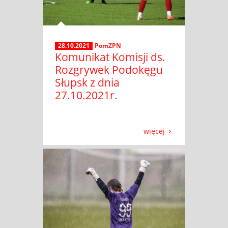
28.10.2021
PomZPN
Komunikat Komisji ds.
Rozgrywek Podokęgu
Słupsk z dnia
27.10.2021r.
więcej