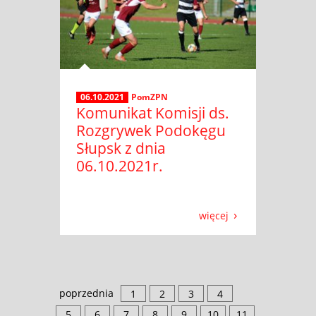
06.10.2021
PomZPN
Komunikat Komisji ds.
Rozgrywek Podokęgu
Słupsk z dnia
06.10.2021r.
więcej
poprzednia
1
2
3
4
5
6
7
8
9
10
11