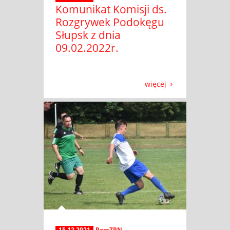
Komunikat Komisji ds.
Rozgrywek Podokęgu
Słupsk z dnia
09.02.2022r.
więcej
15.12.2021
PomZPN