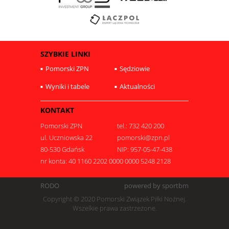
SZYBKIE LINKI
Pomorski ZPN
Sędziowie
Wyniki i tabele
Aktualności
KONTAKT
Pomorski ZPN
tel.: 732 420 200
ul. Uczniowska 22
pomorski@zpn.pl
80-530 Gdańsk
NIP: 957-05-47-438
nr konta: 40 1160 2202 0000 0000 5248 2128
RODO
powered by sportbm
Copyright © 2020 Pomorski Związek Piłki Nożnej.
Wszelkie prawa zastrzeżone.