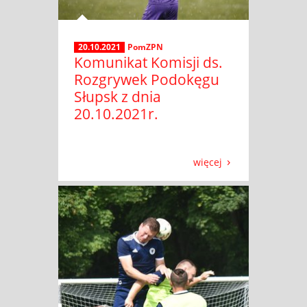
20.10.2021
PomZPN
Komunikat Komisji ds.
Rozgrywek Podokęgu
Słupsk z dnia
20.10.2021r.
więcej