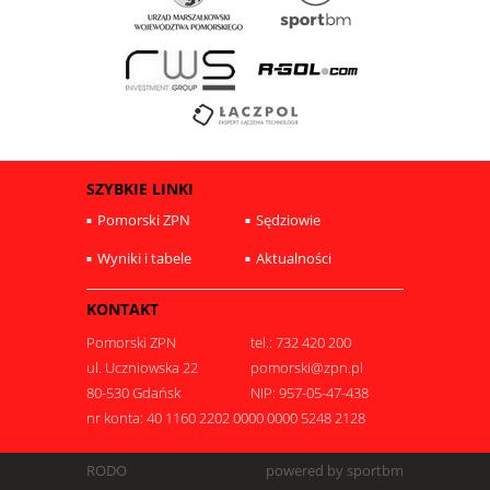
SZYBKIE LINKI
Pomorski ZPN
Sędziowie
Wyniki i tabele
Aktualności
KONTAKT
Pomorski ZPN
tel.: 732 420 200
ul. Uczniowska 22
pomorski@zpn.pl
80-530 Gdańsk
NIP: 957-05-47-438
nr konta: 40 1160 2202 0000 0000 5248 2128
RODO
powered by sportbm