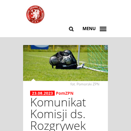
MENU
fot. Pomorski ZPN
23.08.2023
PomZPN
Komunikat
Komisji ds.
Rozgrywek