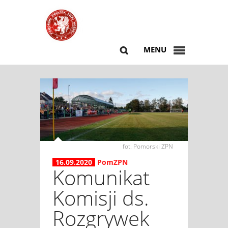
MENU
fot. Pomorski ZPN
16.09.2020
PomZPN
Komunikat
Komisji ds.
Rozgrywek