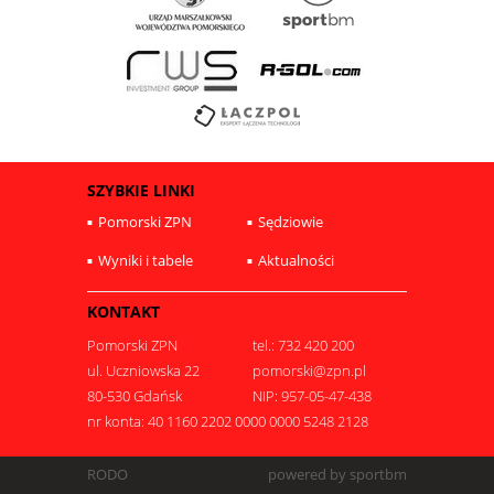
SZYBKIE LINKI
Pomorski ZPN
Sędziowie
Wyniki i tabele
Aktualności
KONTAKT
Pomorski ZPN
tel.: 732 420 200
ul. Uczniowska 22
pomorski@zpn.pl
80-530 Gdańsk
NIP: 957-05-47-438
nr konta: 40 1160 2202 0000 0000 5248 2128
RODO
powered by sportbm