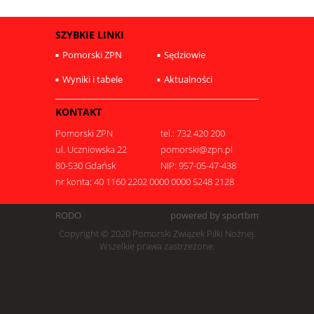
SZYBKIE LINKI
Pomorski ZPN
Sędziowie
Wyniki i tabele
Aktualności
KONTAKT
Pomorski ZPN
tel.: 732 420 200
ul. Uczniowska 22
pomorski@zpn.pl
80-530 Gdańsk
NIP: 957-05-47-438
nr konta: 40 1160 2202 0000 0000 5248 2128
RODO
powered by sportbm
Copyright © 2020 Pomorski Związek Piłki Nożnej.
Wszelkie prawa zastrzeżone.