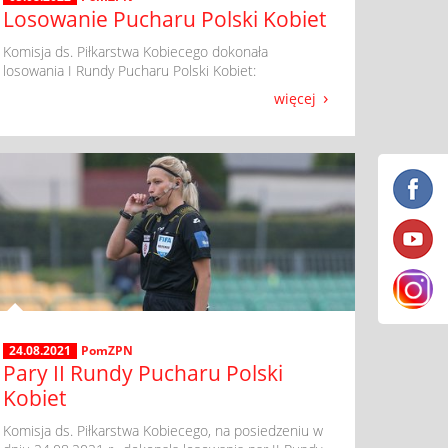
Losowanie Pucharu Polski Kobiet
​ Komisja ds. Piłkarstwa Kobiecego dokonała
losowania I Rundy Pucharu Polski Kobiet:
więcej
24.08.2021
PomZPN
Pary II Rundy Pucharu Polski
Kobiet
​ Komisja ds. Piłkarstwa Kobiecego, na posiedzeniu w