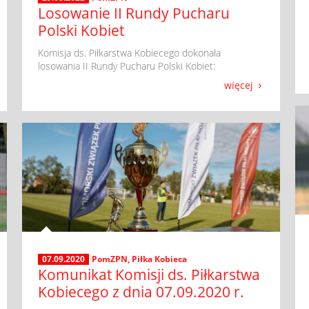
Losowanie II Rundy Pucharu
Polski Kobiet
​ Komisja ds. Piłkarstwa Kobiecego dokonała
losowania II Rundy Pucharu Polski Kobiet:
więcej
07.09.2020
PomZPN
,
Piłka Kobieca
Komunikat Komisji ds. Piłkarstwa
Kobiecego z dnia 07.09.2020 r.