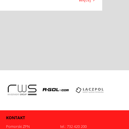
KONTAKT
Pomorski ZPN
tel.: 732 420 200