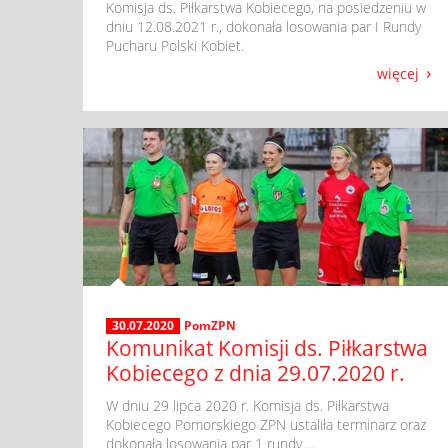
​ ​Komisja ds. Piłkarstwa Kobiecego, na posiedzeniu w
dniu 12.08.2021 r., dokonała losowania par I Rundy
Pucharu Polski Kobiet.
więcej
30.07.2020
PomZPN
Komunikat Komisji ds. Piłkarstwa
Kobiecego z dnia 29.07.2020 r.
​ W dniu 29 lipca 2020 r. Komisja ds. Piłkarstwa
Kobiecego Pomorskiego ZPN ustaliła terminarz oraz
dokonała losowania par 1 rundy ...