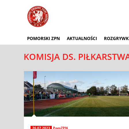
POMORSKI ZPN
AKTUALNOŚCI
ROZGRYWK
KOMISJA DS. PIŁKARSTW
26.07.2023
PomZPN