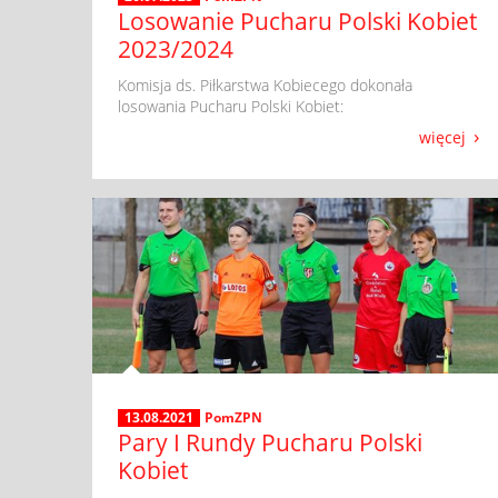
Losowanie Pucharu Polski Kobiet
2023/2024
​ Komisja ds. Piłkarstwa Kobiecego dokonała
losowania Pucharu Polski Kobiet:
więcej
13.08.2021
PomZPN
Pary I Rundy Pucharu Polski
Kobiet