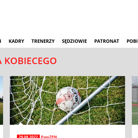
I
KADRY
TRENERZY
SĘDZIOWIE
PATRONAT
POBI
A KOBIECEGO
29.08.2022
PomZPN