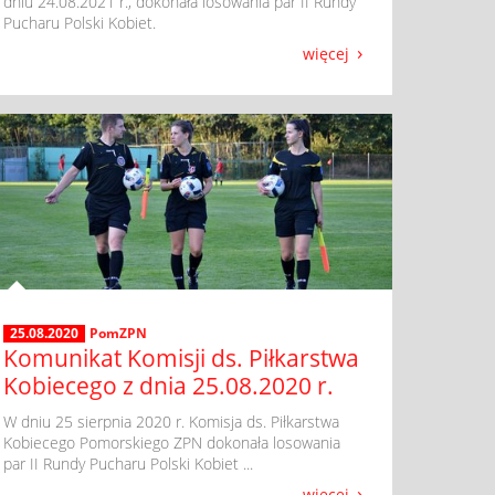
dniu 24.08.2021 r., dokonała losowania par II Rundy
Pucharu Polski Kobiet.
więcej
25.08.2020
PomZPN
Komunikat Komisji ds. Piłkarstwa
Kobiecego z dnia 25.08.2020 r.
​ W dniu 25 sierpnia 2020 r. Komisja ds. Piłkarstwa
Kobiecego Pomorskiego ZPN dokonała losowania
par II Rundy Pucharu Polski Kobiet ...
więcej