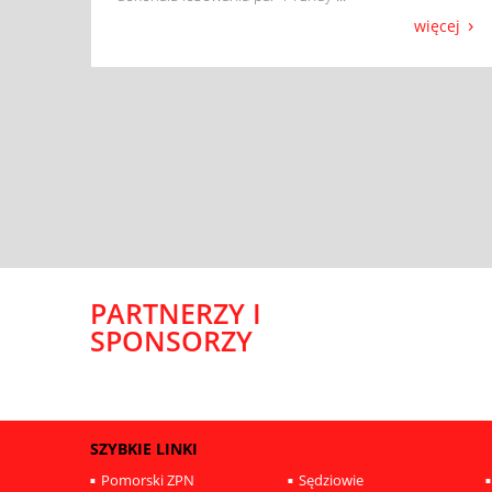
więcej
PARTNERZY I
SPONSORZY
SZYBKIE LINKI
Pomorski ZPN
Sędziowie