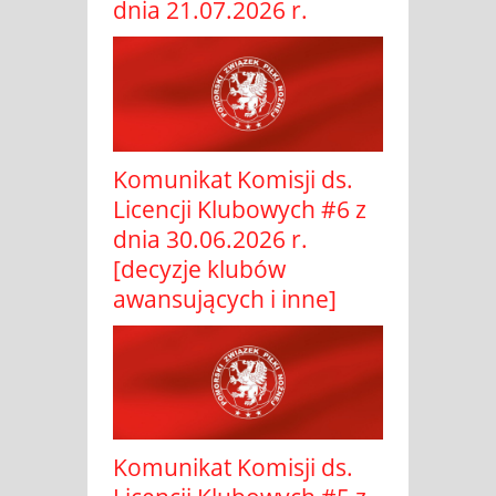
dnia 21.07.2026 r.
Komunikat Komisji ds.
Licencji Klubowych #6 z
dnia 30.06.2026 r.
[decyzje klubów
awansujących i inne]
Komunikat Komisji ds.