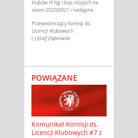
klubów IV ligi i klas niższych na
sezon 2020/2021 i następne.
Przewodniczący Komisji ds.
Licencji Klubowych
(-)
Józef Dąbrowski
POWIĄZANE
Komunikat Komisji ds.
Licencji Klubowych #7 z