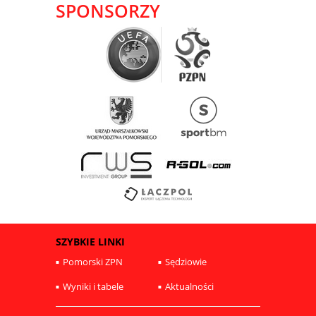
SPONSORZY
SZYBKIE LINKI
Pomorski ZPN
Sędziowie
Wyniki i tabele
Aktualności