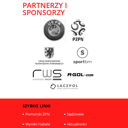
PARTNERZY I
SPONSORZY
SZYBKIE LINKI
Pomorski ZPN
Sędziowie
Wyniki i tabele
Aktualności