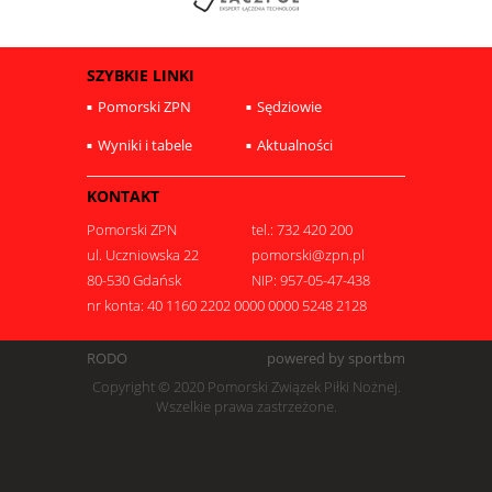
SZYBKIE LINKI
Pomorski ZPN
Sędziowie
Wyniki i tabele
Aktualności
KONTAKT
Pomorski ZPN
tel.: 732 420 200
ul. Uczniowska 22
pomorski@zpn.pl
80-530 Gdańsk
NIP: 957-05-47-438
nr konta: 40 1160 2202 0000 0000 5248 2128
RODO
powered by sportbm
Copyright © 2020 Pomorski Związek Piłki Nożnej.
Wszelkie prawa zastrzeżone.