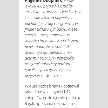
Angelika Okupniak
. –
Przy
wyniku 4:0 pojawiły się już łzy
szczęścia – dziewczyny wiedziały, że
za chwilę wzniosą największy
puchar. Już drugi raz graliśmy w
finale Pucharu Tymbarku, ale te
emocje... stres, napięcie – to
wszystko im towarzyszyło. Jestem
przekonana, że zawodniczki
dysponują umiejętnościami i
determinacją, by w przyszłości
osiągnąć najwyższy poziom
rywalizacji. I tego życzę im w
przyszłości
– dodaje.
W dużą liczbą bramek obfitował
także finał w kategorii U-12
chłopców, gdzie łącznie padło aż
8 goli. Spotkanie rozpoczęło się