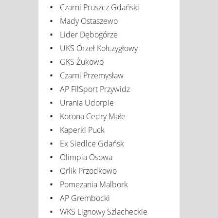
Czarni Pruszcz Gdański
Mady Ostaszewo
Lider Dębogórze
UKS Orzeł Kołczygłowy
GKS Żukowo
Czarni Przemysław
AP FilSport Przywidz
Urania Udorpie
Korona Cedry Małe
Kaperki Puck
Ex Siedlce Gdańsk
Olimpia Osowa
Orlik Przodkowo
Pomezania Malbork
AP Grembocki
WKS Lignowy Szlacheckie