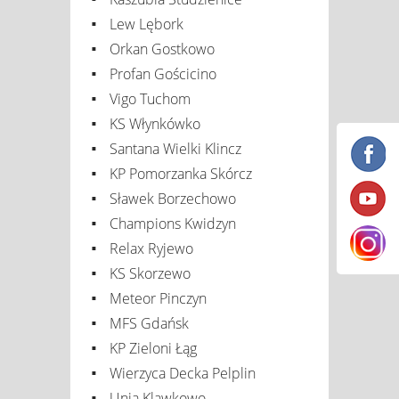
Lew Lębork
Orkan Gostkowo
Profan Gościcino
Vigo Tuchom
KS Włynkówko
Santana Wielki Klincz
KP Pomorzanka Skórcz
Sławek Borzechowo
Champions Kwidzyn
Relax Ryjewo
KS Skorzewo
Meteor Pinczyn
MFS Gdańsk
KP Zieloni Łąg
Wierzyca Decka Pelplin
Unia Klawkowo