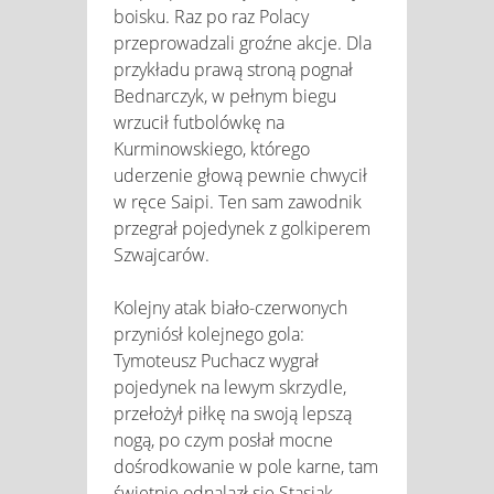
boisku. Raz po raz Polacy
przeprowadzali groźne akcje. Dla
przykładu prawą stroną pognał
Bednarczyk, w pełnym biegu
wrzucił futbolówkę na
Kurminowskiego, którego
uderzenie głową pewnie chwycił
w ręce Saipi. Ten sam zawodnik
przegrał pojedynek z golkiperem
Szwajcarów.
Kolejny atak biało-czerwonych
przyniósł kolejnego gola:
Tymoteusz Puchacz wygrał
pojedynek na lewym skrzydle,
przełożył piłkę na swoją lepszą
nogą, po czym posłał mocne
dośrodkowanie w pole karne, tam
świetnie odnalazł się Stasiak.