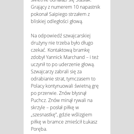
Grający z numerem 10 napastnik
pokonał Saipiego strzałem z
bliskiej odległości głową.
Na odpowiedź szwajcarskiej
drużyny nie trzeba było długo
czekać. Kontaktową bramkę
zdobył Yannick Marchand – i też
uczynił to po uderzenie głową.
Szwajcarzy zabrali się za
odrabianie strat, tymczasem to
Polacy kontynuowali świetną grę
po przerwie. Znów błysnął
Puchcz. Znów minął rywali na
skrzyle – posłał piłkę w
„szesnastkę”, gdzie wślizgiem
piłkę w bramce zmieścił Łukasz
Poręba.