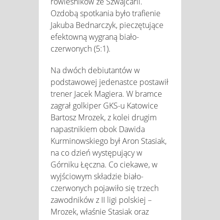
rówieśników ze Szwajcarii.
Ozdobą spotkania było trafienie
Jakuba Bednarczyk, pieczętujące
efektowną wygraną biało-
czerwonych (5:1).
Na dwóch debiutantów w
podstawowej jedenastce postawił
trener Jacek Magiera. W bramce
zagrał golkiper GKS-u Katowice
Bartosz Mrozek, z kolei drugim
napastnikiem obok Dawida
Kurminowskiego był Aron Stasiak,
na co dzień występujący w
Górniku Łęczna. Co ciekawe, w
wyjściowym składzie biało-
czerwonych pojawiło się trzech
zawodników z II ligi polskiej –
Mrozek, właśnie Stasiak oraz