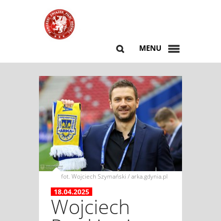
MENU
fot. Wojciech Szymański / arka.gdynia.pl
18.04.2025
Wojciech