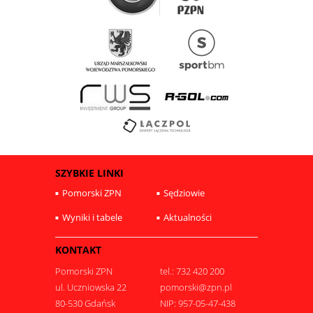
SZYBKIE LINKI
Pomorski ZPN
Sędziowie
Wyniki i tabele
Aktualności
KONTAKT
Pomorski ZPN
tel.: 732 420 200
ul. Uczniowska 22
pomorski@zpn.pl
80-530 Gdańsk
NIP: 957-05-47-438