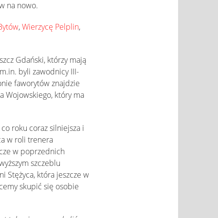
ów na nowo.
 Bytów
,
Wierzycę Pelplin
,
zcz Gdański, którzy mają
.in. byli zawodnicy III-
onie faworytów znajdzie
wła Wojowskiego, który ma
o roku coraz silniejsza i
 w roli trenera
szcze w poprzednich
jwyższym szczeblu
i Stężyca, która jeszcze w
hcemy skupić się osobie