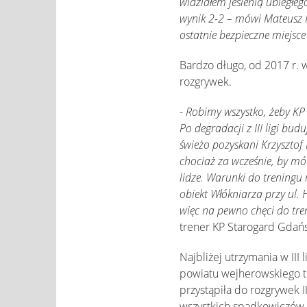
widziałem jesienią ubiegł
wynik 2-2 – mówi Mateusz 
ostatnie bezpieczne miejsce
Bardzo długo, od 2017 r. w
rozgrywek.
-
Robimy wszystko, żeby KP 
Po degradacji z III ligi b
świeżo pozyskani Krzysztof
chociaż za wcześnie, by mó
lidze. Warunki do trening
obiekt Włókniarza przy ul.
więc na pewno chęci do tre
trener KP Starogard Gdańs
Najbliżej utrzymania w II
powiatu wejherowskiego tli
przystąpiła do rozgrywek I
wszystkich spadkowiczów 