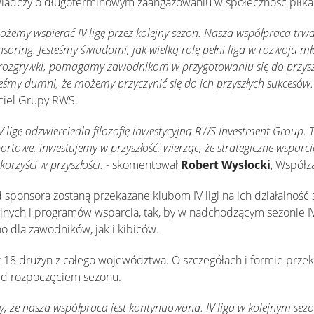
wiadczy o długoterminowym zaangażowaniu w społeczność piłka
ożemy wspierać IV ligę przez kolejny sezon. Nasza współpraca trwaj
onsoring. Jesteśmy świadomi, jak wielką rolę pełni liga w rozwoju mł
e rozgrywki, pomagamy zawodnikom w przygotowaniu się do przys
eśmy dumni, że możemy przyczynić się do ich przyszłych sukcesów.
yciel Grupy RWS.
ligę odzwierciedla filozofię inwestycyjną RWS Investment Group. T
ortowe, inwestujemy w przyszłość, wierząc, że strategiczne wsparc
korzyści w przyszłości.
- skomentował
Robert Wysłocki
, Współz
 sponsora zostaną przekazane klubom IV ligi na ich działalność
nych i programów wsparcia, tak, by w nadchodzącym sezonie IV l
o dla zawodników, jak i kibiców.
 18 drużyn z całego województwa. O szczegółach i formie prze
ed rozpoczęciem sezonu.
 że nasza współpraca jest kontynuowana. IV liga w kolejnym sezo