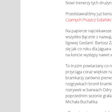
Nowi trenerzy tych druży
Przedstawialiśmy już beni
Czarnych Pruszcz Gdański
Na papierze najciekawsze
wszystko (łącznie z nazwą)
ligowej Gedanii: Bartosz 
się jak co roku dla Jaguar
na koncie występy nawet w
To truizm powtarzany co ro
przyciąga coraz większe n
bramkarzy zarówno pierwsz
rozgrywkach bronił bramki
rozrywek w barwach Odry W
poprzednim sezonie grała 
Michała Buchalika.