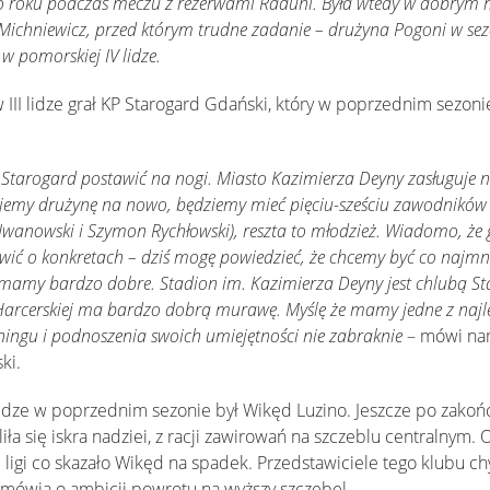
ego roku podczas meczu z rezerwami Raduni. Była wtedy w dobrym
Michniewicz, przed którym trudne zadanie – drużyna Pogoni w sez
 w pomorskiej IV lidze.
 III lidze grał KP Starogard Gdański, który w poprzednim sezoni
Starogard postawić na nogi. Miasto Kazimierza Deyny zasługuje n
udujemy drużynę na nowo, będziemy mieć pięciu-sześciu zawodnikó
 Iwanowski i Szymon Rychłowski), reszta to młodzież. Wiadomo, że 
wić o konkretach – dziś mogę powiedzieć, że chcemy być co najmni
u mamy bardzo dobre. Stadion im. Kazimierza Deyny jest chlubą S
 Harcerskiej ma bardzo dobrą murawę. Myślę że mamy jedne z najle
ningu i podnoszenia swoich umiejętności nie zabraknie
– mówi n
ki.
I lidze w poprzednim sezonie był Wikęd Luzino. Jeszcze po zakoń
ła się iskra nadziei, z racji zawirowań na szczeblu centralnym. 
I ligi co skazało Wikęd na spadek. Przedstawiciele tego klubu c
mówią o ambicji powrotu na wyższy szczebel.