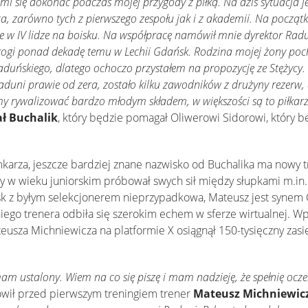
i się dokonać podczas mojej przygody z piłką. Na dziś sytuacja je
, zarówno tych z pierwszego zespołu jak i z akademii. Na początk
e w IV lidze na boisku. Na współpracę namówił mnie dyrektor Rad
drogi ponad dekadę temu w Lechii Gdańsk. Rodzina mojej żony poch
 Raduńskiego, dlatego ochoczo przystałem na propozycję ze Stężycy
aduni prawie od zera, zostało kilku zawodników z drużyny rezerw,
emy rywalizować bardzo młodym składem, w większości są to piłkar
ł Buchalik
, który będzie pomagał Oliwerowi Sidorowi, który 
mkarza, jeszcze bardziej znane nazwisko od Buchalika ma nowy 
y w wieku juniorskim próbował swych sił między słupkami m.in.
isk z byłym selekcjonerem nieprzypadkowa, Mateusz jest synem
iego trenera odbiła się szerokim echem w sferze wirtualnej. W
eusza Michniewicza na platformie X osiągnął 150-tysięczny zasię
m ustalony. Wiem na co się piszę i mam nadzieję, że spełnię ocze
wił przed pierwszym treningiem trener
Mateusz Michniewic