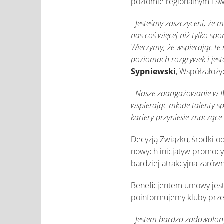
poziomie regionalnym i ś
-
Jesteśmy zaszczyceni, że m
nas coś więcej niż tylko sp
Wierzymy, że wspierając t
poziomach rozgrywek i jest
Sypniewski
, Współzałoż
-
Nasze zaangażowanie w IV 
wspierając młode talenty sp
kariery przyniesie znaczące 
Decyzją Związku, środki od
nowych inicjatyw promocyj
bardziej atrakcyjna zarówn
Beneficjentem umowy jest
poinformujemy kluby prz
-
Jestem bardzo zadowolony,