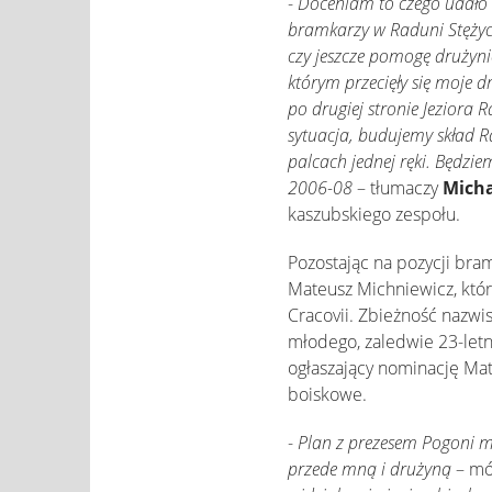
-
Doceniam to czego udało m
bramkarzy w Raduni Stężyca
czy jeszcze pomogę drużyni
którym przecięły się moje 
po drugiej stronie Jeziora
sytuacja, budujemy skład R
palcach jednej ręki. Będzi
2006-08
– tłumaczy
Micha
kaszubskiego zespołu.
Pozostając na pozycji bra
Mateusz Michniewicz, któr
Cracovii. Zbieżność nazw
młodego, zaledwie 23-letn
ogłaszający nominację Mat
boiskowe.
-
Plan z prezesem Pogoni ma
przede mną i drużyną
– mó