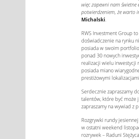
więc zapewni nam świetne 
potwierdzeniem, że warto i
Michalski
.
RWS Investment Group to dz
doświadczenie na rynku n
posiada w swoim portfolio
ponad 30 nowych inwestyc
realizacji wielu inwestyc
posiada miano wiarygodneg
prestiżowymi lokalizacjam
Serdecznie zapraszamy do
talentów, które być może j
zapraszamy na wywiad z p
Rozgrywki rundy jesiennej
w ostatni weekend listopa
rozrywek – Raduni Stężyc