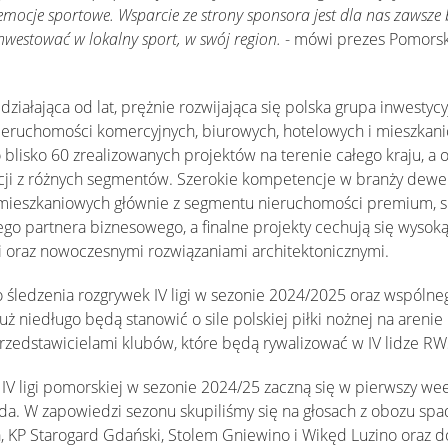
emocje sportowe. Wsparcie ze strony sponsora jest dla nas zawsz
nwestować w lokalny sport, w swój region.
- mówi prezes Pomors
iałająca od lat, prężnie rozwijająca się polska grupa inwestycy
ieruchomości komercyjnych, biurowych, hotelowych i mieszka
 blisko 60 zrealizowanych projektów na terenie całego kraju, a 
ji z różnych segmentów. Szerokie kompetencje w branży dewelo
ji mieszkaniowych głównie z segmentu nieruchomości premium, 
o partnera biznesowego, a finalne projekty cechują się wysoką
i oraz nowoczesnymi rozwiązaniami architektonicznymi.
 śledzenia rozgrywek IV ligi w sezonie 2024/2025 oraz wspól
uż niedługo będą stanowić o sile polskiej piłki nożnej na areni
rzedstawicielami klubów, które będą rywalizować w IV lidze R
 IV ligi pomorskiej w sezonie 2024/25 zaczną się w pierwszy we
da. W zapowiedzi sezonu skupiliśmy się na głosach z obozu sp
a, KP Starogard Gdański, Stolem Gniewino i Wikęd Luzino oraz 