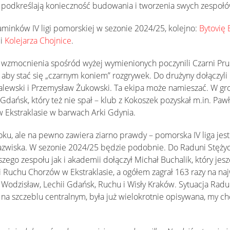
n podkreślają konieczność budowania i tworzenia swych zespoł
aminków IV ligi pomorskiej w sezonie 2024/25, kolejno:
Bytovię
i
Kolejarza Chojnice
.
 wzmocnienia spośród wyżej wymienionych poczynili Czarni Prus
, aby stać się „czarnym koniem” rozgrywek. Do drużyny dołączyli m
Zalewski i Przemysław Żukowski. Ta ekipa może namieszać. W gr
a Gdańsk, który też nie spał – klub z Kokoszek pozyskał m.in. Pa
 Ekstraklasie w barwach Arki Gdynia.
ku, ale na pewno zawiera ziarno prawdy – pomorska IV liga jest c
azwiska. W sezonie 2024/25 będzie podobnie. Do Raduni Stężyca
ego zespołu jak i akademii dołączył Michał Buchalik, który je
 Ruchu Chorzów w Ekstraklasie, a ogółem zagrał 163 razy na na
odzisław, Lechii Gdańsk, Ruchu i Wisły Kraków. Sytuacja Radun
na szczeblu centralnym, była już wielokrotnie opisywana, my c