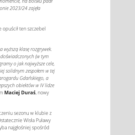
 momencie, na boisku padł
onie 2023/24 zajęła
e opuścił ten szczebel
a wyższą klasę rozgrywek.
w doświadczonych (w tym
gramy o jak najwyższe cele,
ej solidnym zespołem w tej
tarogardu Gdańskiego, a
pszych obiektów w IV lidze
am
Maciej Duraś
, nowy
czeniu sezonu w klubie z
Ostatecznie Wisła Puławy
hyba najgłośniej spośród