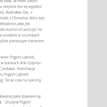
st taka, że mam szkolić
u sierpnia ma się wyjaśnić
uni, Radosław Gac, z
odzi z Chmielna, które leży
. Wiadomo jaka jest
 ale można ich policzyć na
ze urodzeni w rocznikach
będzie pierwszym trenerem
trener Pogoni Lębork,
 w barwach Arki Gdynia i
 Czesława. Nominacja
pis Pogoni Lębork
g. Teraz czas na sukcesy
kiwania jakie stawiane są
z
. -
Drużynę Pogoni