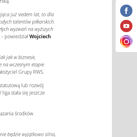
rską.
ąca już siedem lat, to dla
odych talentów piłkarskich.
złych wyzwań na wyższych
– powiedział
Wojciech
ak jak w biznesie,
ie na wczesnym etapie
ałożyciel Grupy RWS.
 statutową lub rozwój
iga stała się jeszcze
kazania środków
nie będzie wyjątkowo silna,