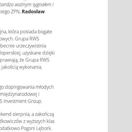
e bardzo ważnym sygnałem i
kiego ZPN,
Radosław
jna, która posiada bogate
niowych. Grupa RWS
obecnie urzeczywistnia
perskiej, uzyskane dzięki
sprawiają, że Grupa RWS
 jakością wykonania,
nego dopingowania młodych
e międzynarodowej i
WS Investment Group.
ekend sierpnia, a zakończą
adkowiczów z wyższych klas
dodatkowo Pogoni Lębork.