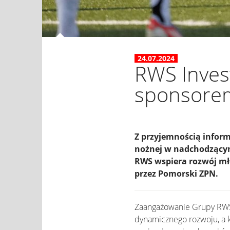
24.07.2024
RWS Invest
sponsorem
Z przyjemnością inform
nożnej w nadchodzącym 
RWS wspiera rozwój mł
przez Pomorski ZPN.
Zaangażowanie Grupy RWS 
dynamicznego rozwoju, a k