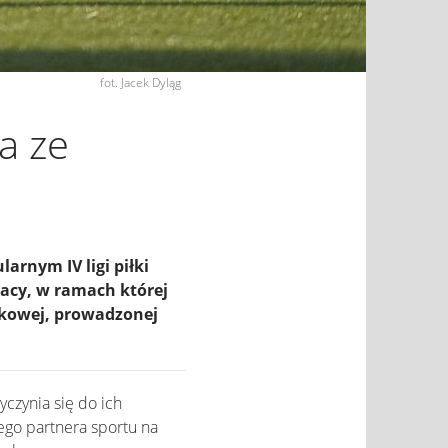
fot. Jacek Dyląg
a ze
rnym IV ligi piłki
acy, w ramach której
wkowej, prowadzonej
czynia się do ich
ego partnera sportu na