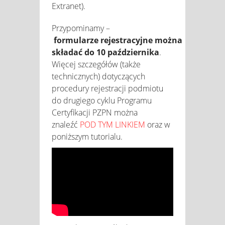
Extranet).
Przypominamy –
formularze rejestracyjne można
składać do 10 października
.
Więcej szczegółów (także
technicznych) dotyczących
procedury rejestracji podmiotu
do drugiego cyklu Programu
Certyfikacji PZPN można
znaleźć
POD TYM LINKIEM
oraz w
poniższym tutorialu.