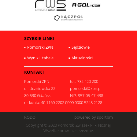
SZYBKIE LINKI
Pomorski ZPN
Sędziowie
Wyniki i tabele
Aktualności
KONTAKT
Pomorski ZPN
tel.: 732 420 200
ul. Uczniowska 22
pomorski@zpn.pl
80-530 Gdańsk
NIP: 957-05-47-438
nr konta: 40 1160 2202 0000 0000 5248 2128
RODO
powered by sportbm
Copyright © 2020 Pomorski Związek Piłki Nożnej.
Wszelkie prawa zastrzeżone.