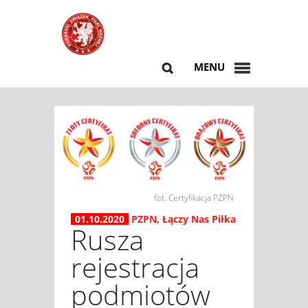
MENU
fot. Certyfikacja PZPN
01.10.2020
PZPN
,
Łączy Nas Piłka
Rusza
rejestracja
podmiotów