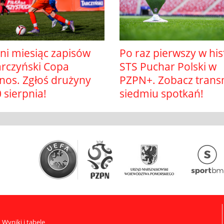
ni miesiąc zapisów
Po raz pierwszy w hist
arczyński Copa
STS Puchar Polski w
nos. Zgłoś drużyny
PZPN+. Zobacz trans
 sierpnia!
siedmiu spotkań!
Wyniki i tabele