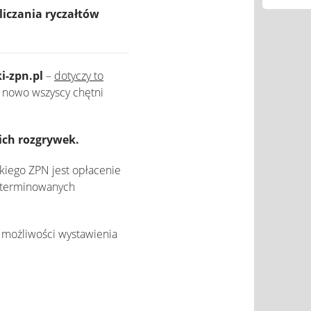
liczania ryczałtów
i-zpn.pl
–
dotyczy to
a nowo wszyscy chętni
ich rozgrywek.
kiego ZPN jest opłacenie
zeterminowanych
 możliwości wystawienia