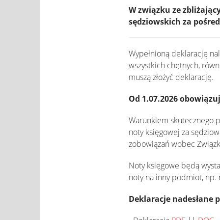
W związku ze zbliżając
sędziowskich za pośre
Wypełnioną deklarację na
wszystkich chętnych
, równ
muszą złożyć deklarację.
Od 1.07.2026 obowiązu
Warunkiem skutecznego pr
noty księgowej za sędzio
zobowiązań wobec Związk
Noty księgowe będą wystaw
noty na inny podmiot, np.
Deklaracje nadesłane p