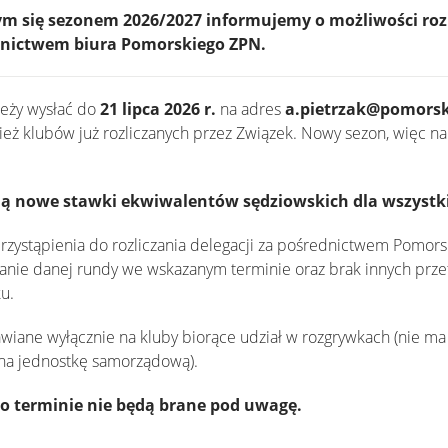
ym się sezonem 2026/2027 informujemy o możliwości roz
dnictwem biura Pomorskiego ZPN.
leży wysłać do
21 lipca 2026 r.
na adres
a.pietrzak@pomorsk
ież klubów już rozliczanych przez Związek. Nowy sezon, więc n
ją nowe stawki ekwiwalentów sędziowskich dla wszystk
zystąpienia do rozliczania delegacji za pośrednictwem Pomors
wanie danej rundy we wskazanym terminie oraz brak innych pr
u.
iane wyłącznie na kluby biorące udział w rozgrywkach (nie ma
 na jednostkę samorządową).
o terminie nie będą brane pod uwagę.