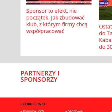
Sponsor to efekt, nie
początek. Jak zbudować
klub, z którym firmy chcą
Ostat
współpracować
do T
Kaba
do 30
PARTNERZY I
SPONSORZY
SZYBKIE LINKI
Pomorski ZPN
Sędziowie