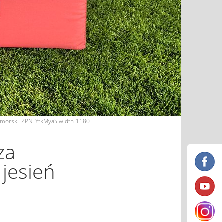
Pomorski_ZPN_YtkMyaS.width-1180
za
jesień