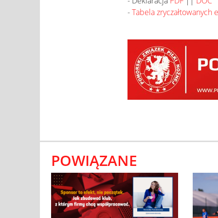
- Deklaracja
PDF
||
DOC
-
Tabela zryczałtowanych 
POWIĄZANE