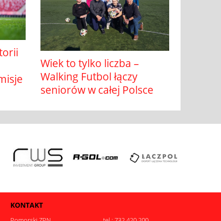
orii
Wiek to tylko liczba –
Walking Futbol łączy
misje
seniorów w całej Polsce
KONTAKT
Pomorski ZPN
tel.: 732 420 200