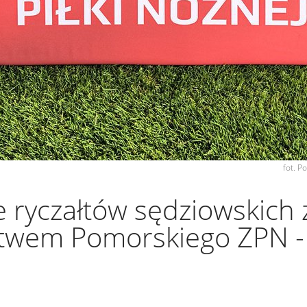
fot. 
e ryczałtów sędziowskich 
twem Pomorskiego ZPN - 