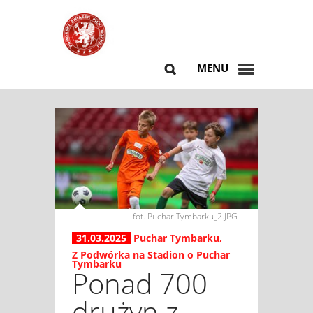
MENU
fot. Puchar Tymbarku_2.JPG
31.03.2025
Puchar Tymbarku
,
Z Podwórka na Stadion o Puchar
Tymbarku
Ponad 700
drużyn z