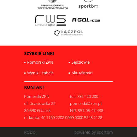
SZYBKIE LINKI
Pomorski ZPN
Sędziowie
Wyniki i tabele
Aktualności
KONTAKT
Pomorski ZPN
tel.: 732 420 200
ul. Uczniowska 22
pomorski@zpn.pl
80-530 Gdańsk
NIP: 957-05-47-438
nr konta: 40 1160 2202 0000 0000 5248 2128
RODO
powered by sportbm