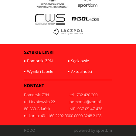
SZYBKIE LINKI
Pomorski ZPN
Sędziowie
Wyniki i tabele
Aktualności
KONTAKT
Pomorski ZPN
tel.: 732 420 200
ul. Uczniowska 22
pomorski@zpn.pl
80-530 Gdańsk
NIP: 957-05-47-438
nr konta: 40 1160 2202 0000 0000 5248 2128
RODO
powered by sportbm