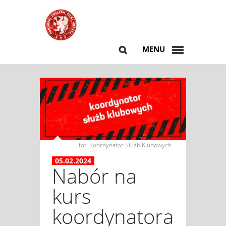
MENU
fot. Koordynator Służb Klubowych
05.02.2024
Nabór na
kurs
koordynatora