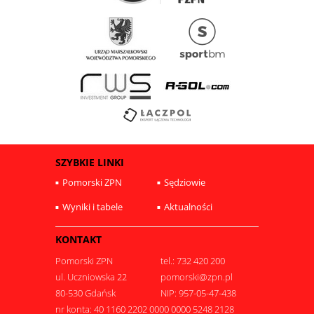
SZYBKIE LINKI
Pomorski ZPN
Sędziowie
Wyniki i tabele
Aktualności
KONTAKT
Pomorski ZPN
tel.: 732 420 200
ul. Uczniowska 22
pomorski@zpn.pl
80-530 Gdańsk
NIP: 957-05-47-438
nr konta: 40 1160 2202 0000 0000 5248 2128