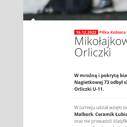
16.12.2022
Piłka Kobieca
Mikołajkow
Orliczki
W mroźną i pokrytą bia
Nagietkowej 73 odbył si
Orliczki U-11.
W turnieju udział wzięło 
Malbork
,
Ceramik Łubi
oraz nie prowadzili klasy