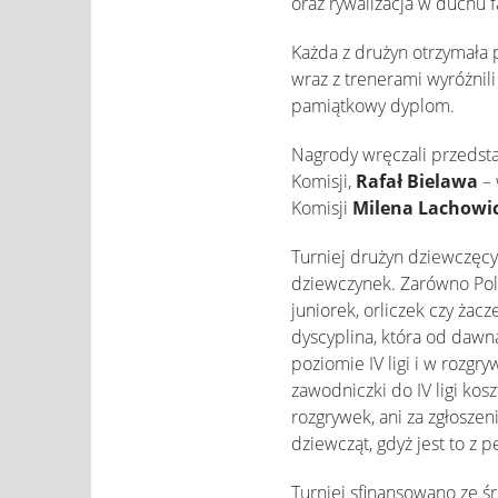
oraz rywalizacja w duchu 
Każda z drużyn otrzymała
wraz z trenerami wyróżnil
pamiątkowy dyplom.
Nagrody wręczali przedsta
Komisji,
Rafał Bielawa
– 
Komisji
Milena Lachowi
Turniej drużyn dziewczęc
dziewczynek. Zarówno Polsk
juniorek, orliczek czy żac
dyscyplina, która od dawn
poziomie IV ligi i w rozg
zawodniczki do IV ligi kos
rozgrywek, ani za zgłosze
dziewcząt, gdyż jest to z 
Turniej sfinansowano ze ś