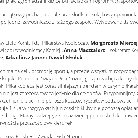
fair play. Zgromadzeni kibice byli świadkami ogromnych sporto
 pamiątkowy puchar, medale oraz słodki mikołajkowy upominek.
i po jednej zawodniczce z każdego zespołu. Wytypowane dziewcz
wiciele Komisji ds. Piłkarstwa Kobiecego.
Małgorzata Mierze
wiceprzewodniczący Komisji,
Anna Masztalerz
– sekretarz Ko
cz
,
Arkadiusz Janor
i
Dawid Głodek
.
ych ma na celu promocję sportu, a przede wszystkim rozpropago
i, jak i Pomorski Związek Piłki Nożnej gorąco zachęca kluby do
zek. Piłka kobieca jest coraz silniejszym trendem w całym piłkars
a nie jest zarezerwowana jedynie dla chłopców. Przypomnijmy, 
rywkach juniorskich nie ponoszą kosztów ryczałtów sędziowskich
ztuje 1 zł, a w rozgrywkach juniorskich kluby nie ponoszą opłat 
nie do ligi. Mamy nadzieję, że coraz więcej pomorskich klubów z
pewnością przyszłościowy kierunek.
rodków Polskiego Związku Piłki Nożnej.