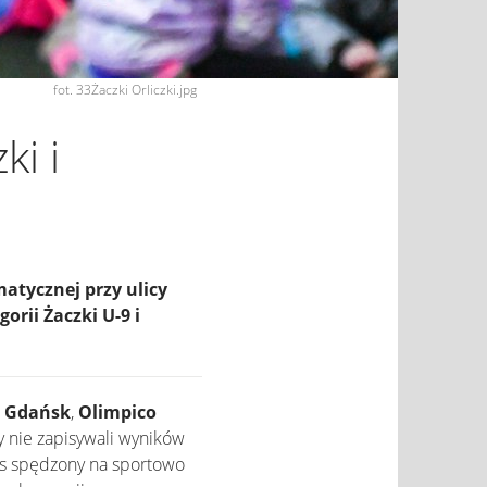
fot. 33Żaczki Orliczki.jpg
ki i
atycznej przy ulicy
orii Żaczki U-9 i
n Gdańsk
,
Olimpico
y nie zapisywali wyników
zas spędzony na sportowo