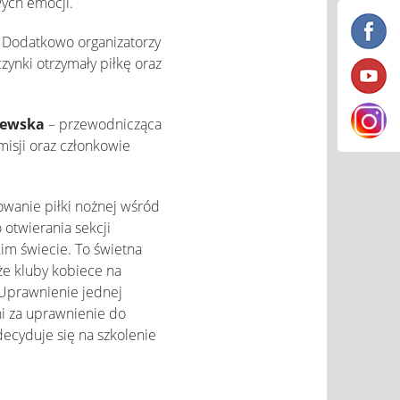
wych emocji.
 Dodatkowo organizatorzy
ynki otrzymały piłkę oraz
jewska
– przewodnicząca
misji oraz członkowie
wanie piłki nożnej wśród
 otwierania sekcji
kim świecie. To świetna
że kluby kobiece na
. Uprawnienie jednej
ani za uprawnienie do
decyduje się na szkolenie