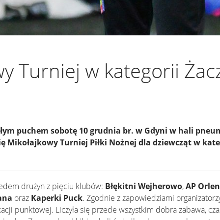
y Turniej w kategorii Żacz
łym puchem sobotę 10 grudnia br. w Gdyni w hali pneum
ę Mikołajkowy Turniej Piłki Nożnej dla dziewcząt w kateg
siedem drużyn z pięciu klubów:
Błękitni Wejherowo
,
AP Orle
ana
oraz
Kaperki Puck
. Zgodnie z zapowiedziami organizatorz
fikacji punktowej. Liczyła się przede wszystkim dobra zabawa, c