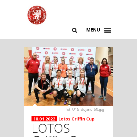
MENU
fot. U15_Bojano_50.jpg
10.01.2022
Lotos Griffin Cup
LOTOS