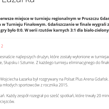
ierwsze miejsce w turnieju regionalnym w Pruszczu Gda
a w Turnieju Finałowym. Gdańszczanie w finale wygrali 
y było 0:0. W serii rzutów karnych 3:1 dla biało-zielony
 2
zesnaście najlepszych drużyn, które zostały wyłonione w turniej
, Słupsku i Sztumie. Z każdego turnieju eliminacyjnego do fina
im. Wojciecha Łazarka był rozgrywany na Polsat Plus Arena Gdańsk
a młodych sportowców z rocznika 2015.
kań. Każdy zespół rozegrał po sześć spotkań, które trwały 20 mi
ycięzców.