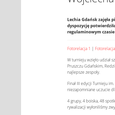
Lechia Gdańsk zajęła p
dyspozycję potwierdził
regulaminowym czasie gr
Fotorelacja 1
|
Fotorelacja
W turnieju wzięło udział s
Pruszczu Gdańskim, Redzie
najlepsze zespoły.
Finał III edycji Turnieju 
niezapomniane uczucie dl
4 grupy, 4 boiska, 48 spot
rywalizacji wyłoniliśmy zw