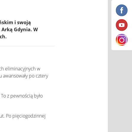
ńskim i swoją
z Arką Gdynia. W
ch.
ach eliminacyjnych w
łu awansowały po cztery
. To z pewnością było
nut. Po pięciogodzinnej