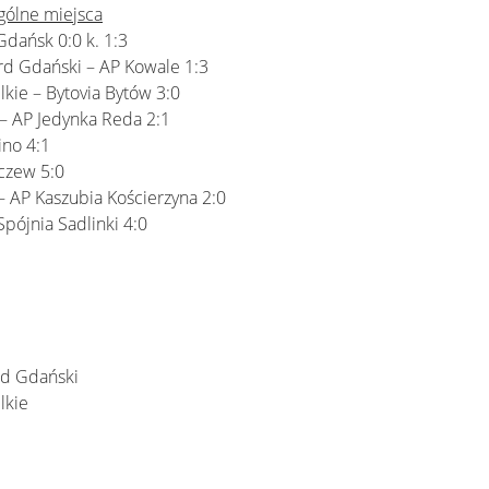
gólne miejsca
Gdańsk 0:0 k. 1:3
ard Gdański – AP Kowale 1:3
kie – Bytovia Bytów 3:0
o – AP Jedynka Reda 2:1
ino 4:1
Tczew 5:0
– AP Kaszubia Kościerzyna 2:0
pójnia Sadlinki 4:0
rd Gdański
lkie