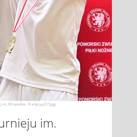
j im. W.Łazarka - III edycja (27).jpg
urnieju im.