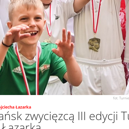
fot. Turnie
ojciecha Łazarka
ńsk zwycięzcą III edycji T
 Łazarka