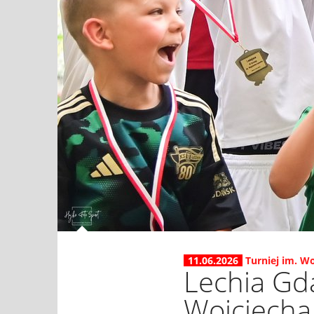
11.06.2026
Turniej im. W
Lechia Gda
Wojciecha