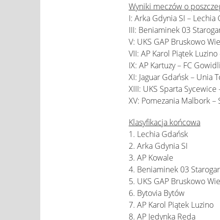
Wyniki meczów o poszcze
I: Arka Gdynia SI – Lechia 
III: Beniaminek 03 Starog
V: UKS GAP Bruskowo Wiel
VII: AP Karol Piątek Luzin
IX: AP Kartuzy – FC Gowidl
XI: Jaguar Gdańsk – Unia 
XIII: UKS Sparta Sycewice 
XV: Pomezania Malbork – S
Klasyfikacja końcowa
1. Lechia Gdańsk
2. Arka Gdynia SI
3. AP Kowale
4. Beniaminek 03 Staroga
5. UKS GAP Bruskowo Wie
6. Bytovia Bytów
7. AP Karol Piątek Luzino
8. AP Jedynka Reda