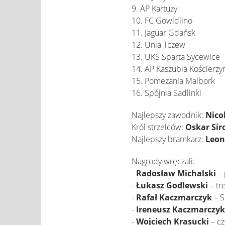
9. AP Kartuzy
10. FC Gowidlino
11. Jaguar Gdańsk
12. Unia Tczew
13. UKS Sparta Sycewice
14. AP Kaszubia Kościerzy
15. Pomezania Malbork
16. Spójnia Sadlinki
Najlepszy zawodnik:
Nico
Król strzelców:
Oskar Sir
Najlepszy bramkarz:
Leon
Nagrody wręczali:
-
Radosław Michalski
– 
-
Łukasz Godlewski
– tr
-
Rafał Kaczmarczyk
– S
-
Ireneusz Kaczmarczyk
-
Wojciech Krasucki
– cz