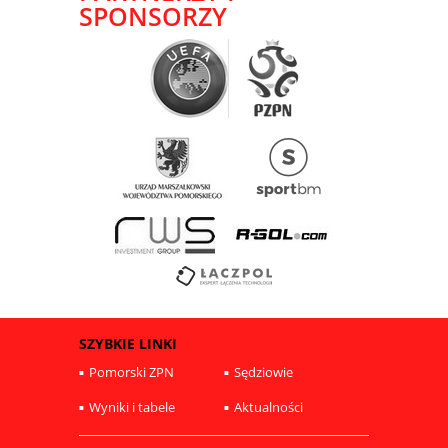
SPONSORZY
SZYBKIE LINKI
Pomorski ZPN
Sędziowie
Wyniki i tabele
Aktualności