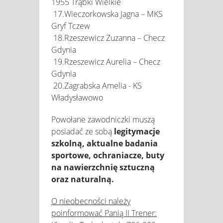
1955 Trąbki Wielkie
17.Wieczorkowska Jagna – MKS
Gryf Tczew
18.Rzeszewicz Zuzanna – Checz
Gdynia
19.Rzeszewicz Aurelia – Checz
Gdynia
20.Zagrabska Amelia - KS
Władysławowo
Powołane zawodniczki muszą
posiadać ze sobą
legitymacje
szkolną, aktualne badania
sportowe, ochraniacze, buty
na nawierzchnię sztuczną
oraz naturalną.
O nieobecności należy
poinformować Panią II Trener: