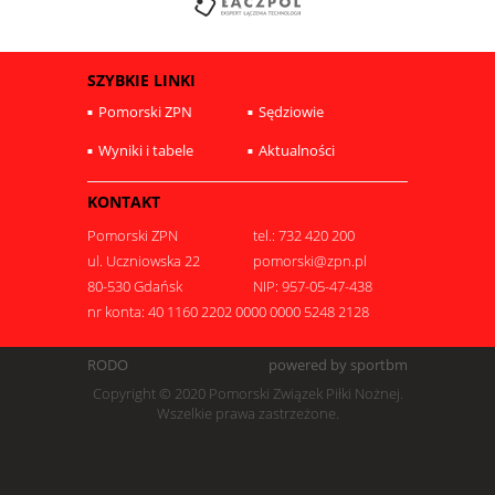
SZYBKIE LINKI
Pomorski ZPN
Sędziowie
Wyniki i tabele
Aktualności
KONTAKT
Pomorski ZPN
tel.: 732 420 200
ul. Uczniowska 22
pomorski@zpn.pl
80-530 Gdańsk
NIP: 957-05-47-438
nr konta: 40 1160 2202 0000 0000 5248 2128
RODO
powered by sportbm
Copyright © 2020 Pomorski Związek Piłki Nożnej.
Wszelkie prawa zastrzeżone.