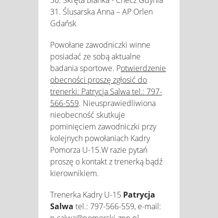
31. Ślusarska Anna – AP Orlen
Gdańsk
Powołane zawodniczki winne
posiadać ze sobą aktualne
badania sportowe. P
otwierdzenie
obecności proszę zgłosić do
trenerki: Patrycja Salwa tel.: 797-
566-559
. Nieusprawiedliwiona
nieobecność skutkuje
pominięciem zawodniczki przy
kolejnych powołaniach Kadry
Pomorza U-15.W razie pytań
proszę o kontakt z trenerką bądź
kierownikiem.
Trenerka Kadry U-15
Patrycja
Salwa
tel.: 797-566-559, e-mail:
p.salwa@pomorski-zpn.pl