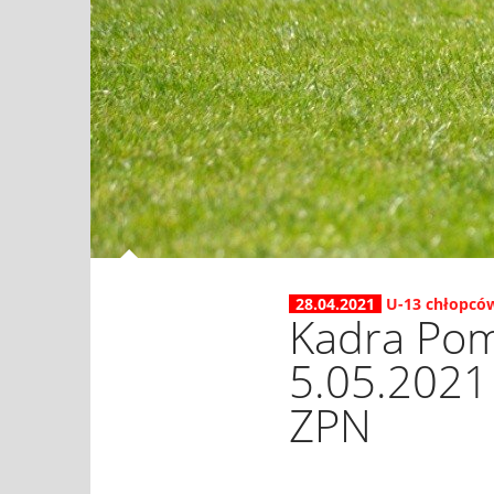
28.04.2021
U-13 chłopcó
Kadra Pom
5.05.2021
ZPN