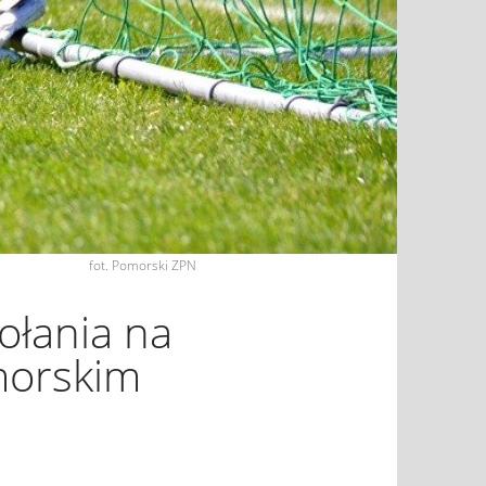
fot. Pomorski ZPN
ołania na
morskim