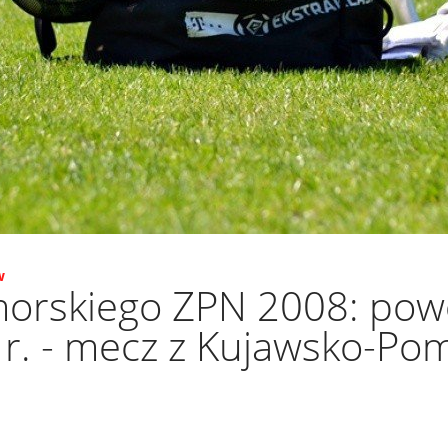
w
orskiego ZPN 2008: pow
 r. - mecz z Kujawsko-Po