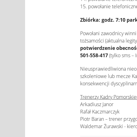
15. powołanie telefoniczn
Zbiórka: godz. 7:10 pa
Powołani zawodnicy winni
tożsamości (aktualna legit
potwierdzenie obecności
501-558-417
(tylko sms – 
Nieusprawiedliwiona nieo
szkoleniowe lub mecze Ka
konsekwencji dyscyplinarn
Trenerzy Kadry Pomorskie
Arkadiusz Janor
Rafał Kaczmarczyk
Piotr Baran – trener przy
Waldemar Żurawski - kier