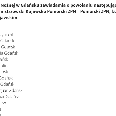
ki Nożnej w Gdańsku zawiadamia o powołaniu następuj
mistrzowski Kujawsko Pomorski ZPN – Pomorski ZPN, któ
ujawskim.
ynia SI
a Gdańsk
ia Gdańsk
hia Gdańsk
dańsk
lplin
łupsk
r Gdańsk
r Gdańsk
aguar Gdańsk
guar Gdańsk
czew
e
e