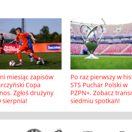
ni miesiąc zapisów
Po raz pierwszy w hist
arczyński Copa
STS Puchar Polski w
nos. Zgłoś drużyny
PZPN+. Zobacz trans
 sierpnia!
siedmiu spotkań!