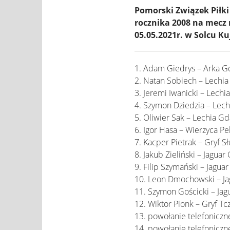
Pomorski Związek Pił
rocznika 2008 na mecz 
05.05.2021r. w Solcu K
1. Adam Giedrys – Arka Gd
2. Natan Sobiech – Lechi
3. Jeremi Iwanicki – Lech
4. Szymon Dziedzia – Lec
5. Oliwier Sak – Lechia G
6. Igor Hasa – Wierzyca Pe
7. Kacper Pietrak – Gryf S
8. Jakub Zieliński – Jagua
9. Filip Szymański – Jagua
10. Leon Dmochowski – J
11. Szymon Gościcki – Ja
12. Wiktor Pionk – Gryf T
13. powołanie telefoniczn
14. powołanie telefoniczn