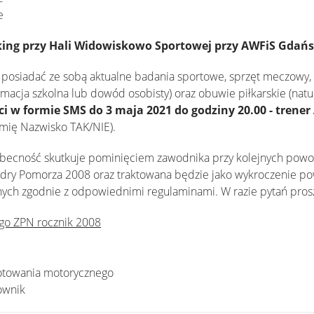
e
rking przy Hali Widowiskowo Sportowej przy AWFiS Gdańs
 posiadać ze sobą aktualne badania sportowe, sprzęt meczowy
ymacja szkolna lub dowód osobisty) oraz obuwie piłkarskie (natu
 w formie SMS do 3 maja 2021 do godziny 20.00 - trener 
Imię Nazwisko TAK/NIE).
becność skutkuje pominięciem zawodnika przy kolejnych powoł
dry Pomorza 2008 oraz traktowana będzie jako wykroczenie p
ych zgodnie z odpowiednimi regulaminami. W razie pytań prosz
go ZPN rocznik 2008
gotowania motorycznego
ownik