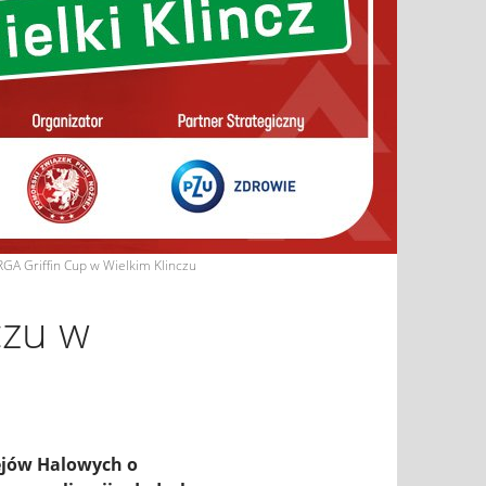
RGA Griffin Cup w Wielkim Klinczu
czu w
iejów Halowych o