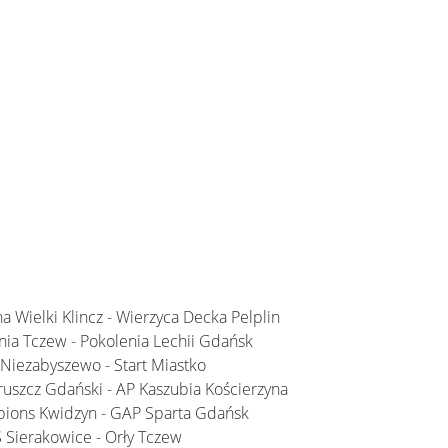
na Wielki Klincz - Wierzyca Decka Pelplin
Unia Tczew - Pokolenia Lechii Gdańsk
c Niezabyszewo - Start Miastko
Pruszcz Gdański - AP Kaszubia Kościerzyna
mpions Kwidzyn - GAP Sparta Gdańsk
S Sierakowice - Orły Tczew