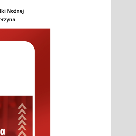
łki Nożnej
ierzyna