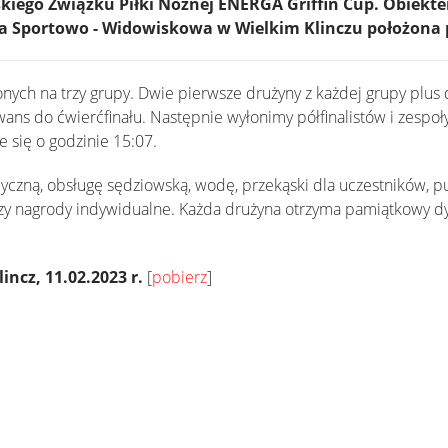
iego Związku Piłki Nożnej ENERGA Griffin Cup. Obiekte
 Sportowo - Widowiskowa w Wielkim Klinczu położona pr
onych na trzy grupy. Dwie pierwsze drużyny z każdej grupy plus 
wans do ćwierćfinału. Następnie wyłonimy półfinalistów i zespoł
e się o godzinie 15:07.
zną, obsługę sędziowską, wodę, przekąski dla uczestników, pu
rzy nagrody indywidualne. Każda drużyna otrzyma pamiątkowy d
lincz, 11.02.2023 r.
[
pobierz
]