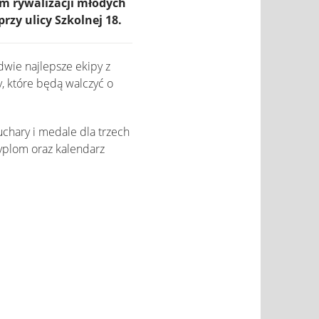
m rywalizacji młodych
zy ulicy Szkolnej 18.
dwie najlepsze ekipy z
y, które będą walczyć o
chary i medale dla trzech
yplom oraz kalendarz