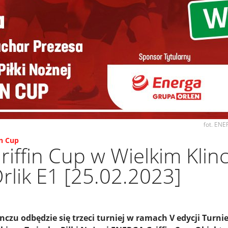
fot. ENE
n Cup
iffin Cup w Wielkim Klin
Orlik E1 [25.02.2023]
inczu odbędzie się trzeci turniej w ramach V edycji Turn