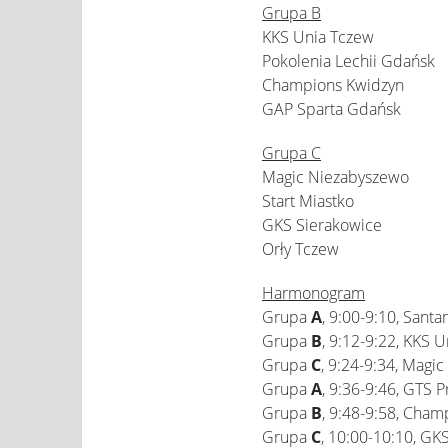
Grupa B
KKS Unia Tczew
Pokolenia Lechii Gdańsk
Champions Kwidzyn
GAP Sparta Gdańsk
Grupa C
Magic Niezabyszewo
Start Miastko
GKS Sierakowice
Orły Tczew
Harmonogram
Grupa
A
, 9:00-9:10, Santa
Grupa
B
, 9:12-9:22, KKS 
Grupa
C
, 9:24-9:34, Magi
Grupa
A
, 9:36-9:46, GTS 
Grupa
B
, 9:48-9:58, Cha
Grupa
C
, 10:00-10:10, GK