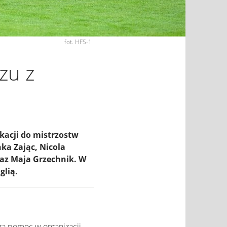
fot. HFS-1
zu z
ikacji do mistrzostw
nka Zając, Nicola
raz Maja Grzechnik. W
glią.
a pomoc w organizacji