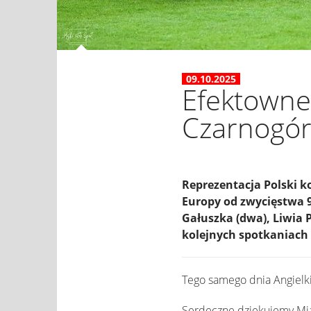
09.10.2025
Efektowne
Czarnogór
Reprezentacja Polski ko
Europy od zwycięstwa 9:
Gałuszka (dwa), Liwia 
kolejnych spotkaniach 
Tego samego dnia Angielki
Serdeczne dziękujemy Mia