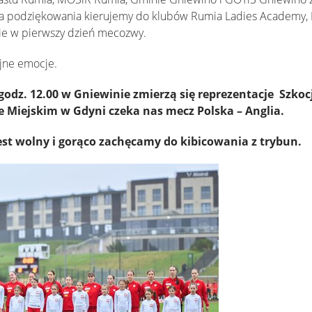
 podziękowania kierujemy do klubów Rumia Ladies Academy, K
ie w pierwszy dzień mecozwy.
ejne emocje.
godz. 12.00 w Gniewinie zmierzą się reprezentacje Szkocj
ie Miejskim w Gdyni czeka nas mecz Polska – Anglia.
st wolny i gorąco zachęcamy do kibicowania z trybun.