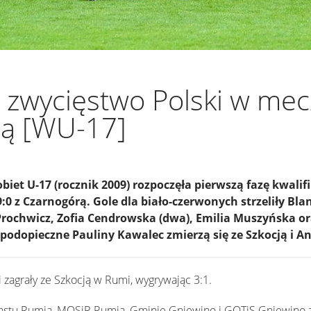
 zwycięstwo Polski w mec
ą [WU-17]
biet U-17 (rocznik 2009) rozpoczęła pierwszą fazę kwalif
0 z Czarnogórą. Gole dla biało-czerwonych strzeliły Bla
Prochwicz, Zofia Cendrowska (dwa), Emilia Muszyńska o
podopieczne Pauliny Kawalec zmierzą się ze Szkocją i An
 zagrały ze Szkocją w Rumi, wygrywając 3:1.
stu Rumia, MOSiR Rumia, Gminie Gniewino i GOTiS Gniewino z