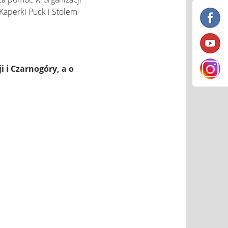
aperki Puck i Stolem
i i Czarnogóry, a o