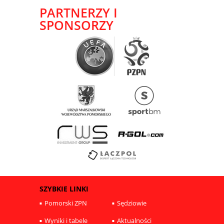
PARTNERZY I
SPONSORZY
SZYBKIE LINKI
Pomorski ZPN
Sędziowie
Wyniki i tabele
Aktualności