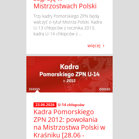
Mistrzostwach Polski
​ Trzy kadry Pomorskiego ZPN będą
walczyć o tytuł Mistrza Polski. Kadra
U-13 chłopców z rocznika 2013,
kadra U-14 chłopców z ...
więcej
23.06.2026
U-14 chłopców
Kadra Pomorskiego
ZPN 2012: powołania
na Mistrzostwa Polski w
Kraśniku [28.06 -