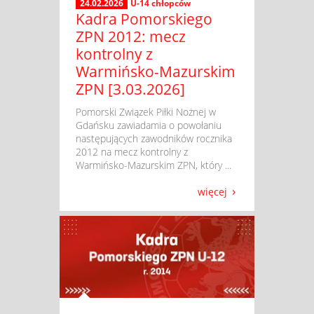
24.02.2026
U-14 chłopców
Kadra Pomorskiego
ZPN 2012: mecz
kontrolny z
Warmińsko-Mazurskim
ZPN [3.03.2026]
​ Pomorski Związek Piłki Nożnej w
Gdańsku zawiadamia o powołaniu
następujących zawodników rocznika
2012 na mecz kontrolny z
Warmińsko-Mazurskim ZPN, który ...
więcej