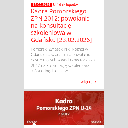
18.02.2026
U-14 chłopców
Kadra Pomorskiego
ZPN 2012: powołania
na konsultację
szkoleniową w
Gdańsku [23.02.2026]
​ Pomorski Związek Piłki Nożnej w
Gdańsku zawiadamia o powołaniu
następujących zawodników rocznika
2012 na konsultację szkoleniową,
która odbędzie się w ...
więcej