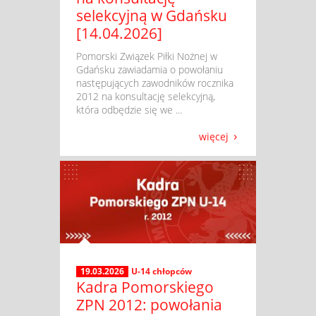
selekcyjną w Gdańsku
[14.04.2026]
​ Pomorski Związek Piłki Nożnej w
Gdańsku zawiadamia o powołaniu
następujących zawodników rocznika
2012 na konsultację selekcyjną,
która odbędzie się we ...
więcej
19.03.2026
U-14 chłopców
Kadra Pomorskiego
ZPN 2012: powołania