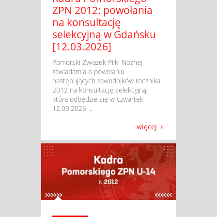
ZPN 2012: powołania
na konsultację
selekcyjną w Gdańsku
[12.03.2026]
​ Pomorski Związek Piłki Nożnej
zawiadamia o powołaniu
następujących zawodników rocznika
2012 na konsultację selekcyjną,
która odbędzie się w czwartek
12.03.2026 ...
więcej