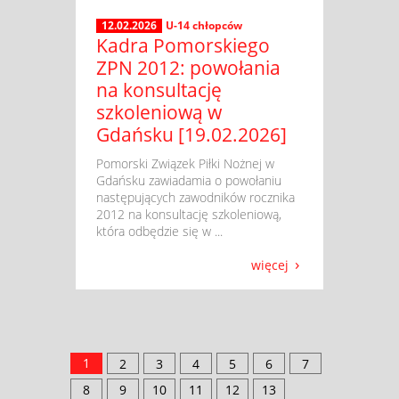
12.02.2026
U-14 chłopców
Kadra Pomorskiego
ZPN 2012: powołania
na konsultację
szkoleniową w
Gdańsku [19.02.2026]
​ Pomorski Związek Piłki Nożnej w
Gdańsku zawiadamia o powołaniu
następujących zawodników rocznika
2012 na konsultację szkoleniową,
która odbędzie się w ...
więcej
1
2
3
4
5
6
7
8
9
10
11
12
13