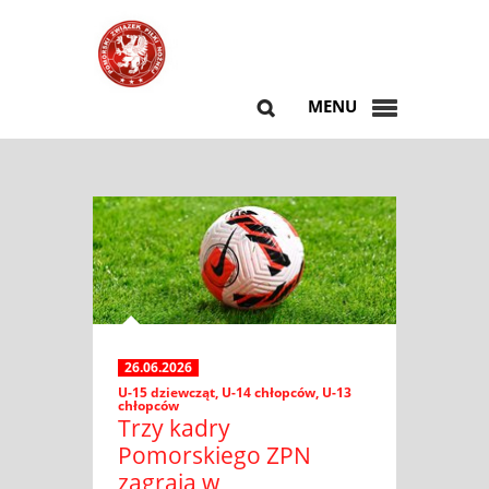
MENU
26.06.2026
U-15 dziewcząt
,
U-14 chłopców
,
U-13
chłopców
Trzy kadry
Pomorskiego ZPN
zagrają w