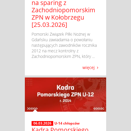
na sparing z
Zachodniopomorskim
ZPN w Kołobrzegu
[25.03.2026]
​ Pomorski Związek Piłki Nożnej w
Gdańsku zawiadamia o powołaniu
następujących zawodników rocznika
2012 na mecz kontrolny z
Zachodniopomorskim ZPN, który ...
więcej
06.03.2026
U-14 chłopców
Kadra Pomorskiego