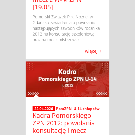
[19.05]
​ Pomorski Związek Piłki Nożnej w
Gdańsku zawiadamia o powołaniu
następujących zawodników rocznika
2012 na konsultację szkoleniową
oraz na mecz mistrzowski ...
więcej
22.04.2026
PomZPN
,
U-14 chłopców
Kadra Pomorskiego
ZPN 2012: powołania
konsultację i mecz