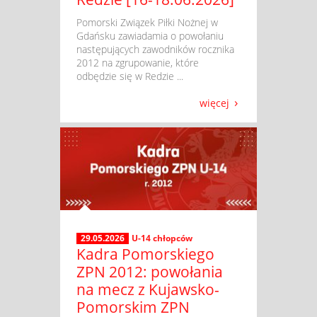
​ Pomorski Związek Piłki Nożnej w
Gdańsku zawiadamia o powołaniu
następujących zawodników rocznika
2012 na zgrupowanie, które
odbędzie się w Redzie ...
więcej
29.05.2026
U-14 chłopców
Kadra Pomorskiego
ZPN 2012: powołania
na mecz z Kujawsko-
Pomorskim ZPN