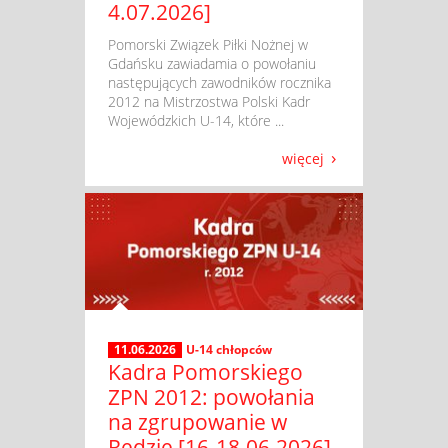
4.07.2026]
​ Pomorski Związek Piłki Nożnej w
Gdańsku zawiadamia o powołaniu
następujących zawodników rocznika
2012 na Mistrzostwa Polski Kadr
Wojewódzkich U-14, które ...
więcej
11.06.2026
U-14 chłopców
Kadra Pomorskiego
ZPN 2012: powołania
na zgrupowanie w
Redzie [16-18.06.2026]