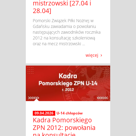
mistrzowski [27.04 i
28.04]
​ Pomorski Związek Piłki Nożnej w
Gdańsku zawiadamia o powołaniu
następujących zawodników rocznika
2012 na konsultację szkoleniową
oraz na mecz mistrzowski ...
więcej
09.04.2026
U-14 chłopców
Kadra Pomorskiego
ZPN 2012: powołania
na konsultację