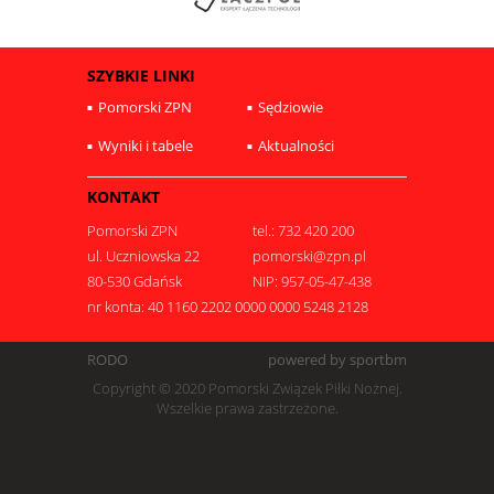
SZYBKIE LINKI
Pomorski ZPN
Sędziowie
Wyniki i tabele
Aktualności
KONTAKT
Pomorski ZPN
tel.: 732 420 200
ul. Uczniowska 22
pomorski@zpn.pl
80-530 Gdańsk
NIP: 957-05-47-438
nr konta: 40 1160 2202 0000 0000 5248 2128
RODO
powered by sportbm
Copyright © 2020 Pomorski Związek Piłki Nożnej.
Wszelkie prawa zastrzeżone.