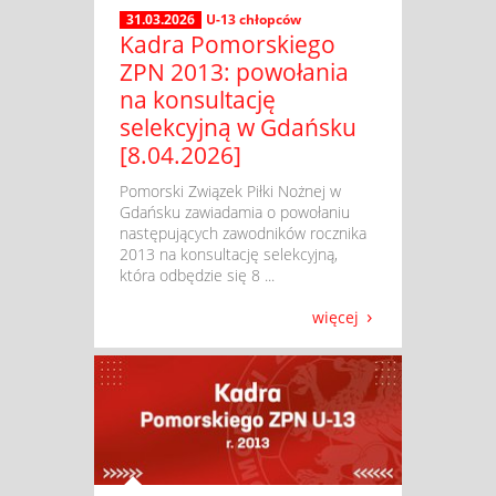
31.03.2026
U-13 chłopców
Kadra Pomorskiego
ZPN 2013: powołania
na konsultację
selekcyjną w Gdańsku
[8.04.2026]
​ Pomorski Związek Piłki Nożnej w
Gdańsku zawiadamia o powołaniu
następujących zawodników rocznika
2013 na konsultację selekcyjną,
która odbędzie się 8 ...
więcej