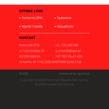
SZYBKIE LINKI
Pomorski ZPN
Sędziowie
Wyniki i tabele
Aktualności
KONTAKT
Pomorski ZPN
tel.: 732 420 200
ul. Uczniowska 22
pomorski@zpn.pl
80-530 Gdańsk
NIP: 957-05-47-438
nr konta: 40 1160 2202 0000 0000 5248 2128
RODO
powered by sportbm
Copyright © 2020 Pomorski Związek Piłki Nożnej.
Wszelkie prawa zastrzeżone.