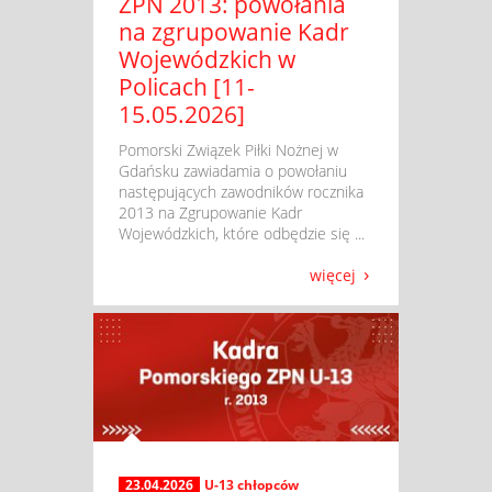
ZPN 2013: powołania
na zgrupowanie Kadr
Wojewódzkich w
Policach [11-
15.05.2026]
​ Pomorski Związek Piłki Nożnej w
Gdańsku zawiadamia o powołaniu
następujących zawodników rocznika
2013 na Zgrupowanie Kadr
Wojewódzkich, które odbędzie się ...
więcej
23.04.2026
U-13 chłopców