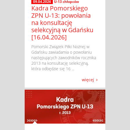
09.04.2026
U-13 chłopców
Kadra Pomorskiego
ZPN U-13: powołania
na konsultację
selekcyjną w Gdańsku
[16.04.2026]
​ Pomorski Związek Piłki Nożnej w
Gdańsku zawiadamia o powołaniu
następujących zawodników rocznika
2013 na konsultację selekcyjną,
która odbędzie się 16 ...
więcej