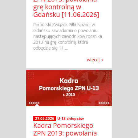
grę kontrolną w
Gdańsku [11.06.2026]
​ Pomorski Związek Piłki Nożnej w
Gdańsku zawiadamia o powołaniu
następujących zawodników rocznika
2013 na grę kontrolną, która
odbędzie się 11 ...
więcej
27.05.2026
U-13 chłopców
Kadra Pomorskiego
ZPN 2013: powołania