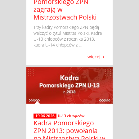
Pomorskiego ZPN
zagrają w
Mistrzostwach Polski
​ Trzy kadry Pomorskiego ZPN będą
walczyć o tytuł Mistrza Polski. Kadra
U-13 chłopców z rocznika 2013,
kadra U-14 chłopców z ...
więcej
19.06.2026
U-13 chłopców
Kadra Pomorskiego
ZPN 2013: powołania
na Mistrzostwa Polski w