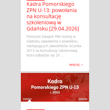
Kadra Pomorskiego
ZPN U-13: powołania
na konsultację
szkoleniową w
Gdańsku [29.04.2026]
​ Pomorski Związek Piłki Nożnej w
Gdańsku zawiadamia o powołaniu
następujących zawodników rocznika
2013 na konsultację szkoleniową,
która odbędzie się 29 ...
więcej