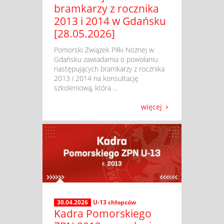
bramkarzy z rocznika
2013 i 2014 w Gdańsku
[28.05.2026]
​ Pomorski Związek Piłki Nożnej w
Gdańsku zawiadamia o powołaniu
następujących bramkarzy z rocznika
2013 i 2014 na konsultację
szkoleniową, która ...
więcej
30.04.2026
U-13 chłopców
Kadra Pomorskiego