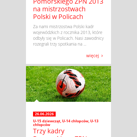
Pomorskiego ZPN 2013
na mistrzostwach
Polski w Policach
​ Za nami mistrzostwa Polski kadr
wojewódzkich z rocznika 2013, które
odbyły się w Policach. Nasi zawodnicy
rozegrali trzy spotkania na ...
więcej
26.06.2026
U-15 dziewcząt
,
U-14 chłopców
,
U-13
chłopców
Trzy kadry