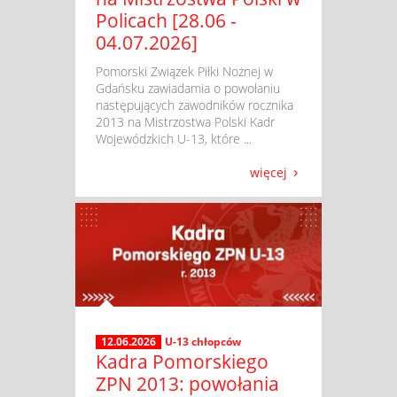
Policach [28.06 -
04.07.2026]
​ Pomorski Związek Piłki Nożnej w
Gdańsku zawiadamia o powołaniu
następujących zawodników rocznika
2013 na Mistrzostwa Polski Kadr
Wojewódzkich U-13, które ...
więcej
12.06.2026
U-13 chłopców
Kadra Pomorskiego
ZPN 2013: powołania