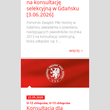
na konsultację
selekcyjną w Gdańsku
[3.06.2026]
​ Pomorski Związek Piłki Nożnej w
Gdańsku zawiadamia o powołaniu
następujących zawodników rocznika
2013 na konsultację selekcyjną,
która odbędzie się 3 ...
więcej
22.05.2026
U-12 chłopców
,
U-13 chłopców
Konsultacja dla