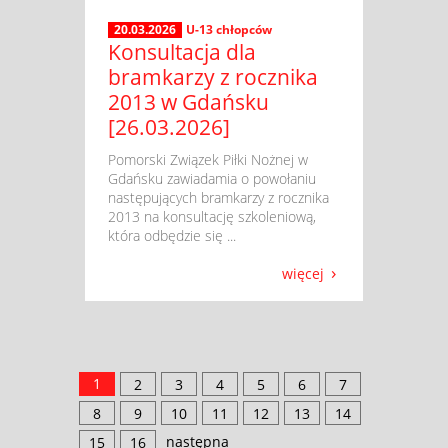
20.03.2026
U-13 chłopców
Konsultacja dla
bramkarzy z rocznika
2013 w Gdańsku
[26.03.2026]
​ Pomorski Związek Piłki Nożnej w
Gdańsku zawiadamia o powołaniu
następujących bramkarzy z rocznika
2013 na konsultację szkoleniową,
która odbędzie się ...
więcej
1
2
3
4
5
6
7
8
9
10
11
12
13
14
następna
15
16