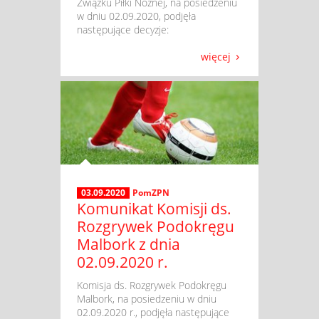
Związku Piłki Nożnej, na posiedzeniu
w dniu 02.09.2020, podjęła
następujące decyzje:
więcej
03.09.2020
PomZPN
Komunikat Komisji ds.
Rozgrywek Podokręgu
Malbork z dnia
02.09.2020 r.
​ Komisja ds. Rozgrywek Podokręgu
Malbork, na posiedzeniu w dniu
02.09.2020 r., podjęła następujące