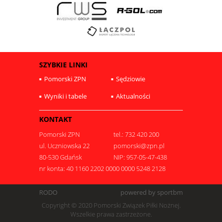
SZYBKIE LINKI
Pomorski ZPN
Sędziowie
Wyniki i tabele
Aktualności
KONTAKT
Pomorski ZPN
tel.: 732 420 200
ul. Uczniowska 22
pomorski@zpn.pl
80-530 Gdańsk
NIP: 957-05-47-438
nr konta: 40 1160 2202 0000 0000 5248 2128
RODO
powered by sportbm
Copyright © 2020 Pomorski Związek Piłki Nożnej.
Wszelkie prawa zastrzeżone.