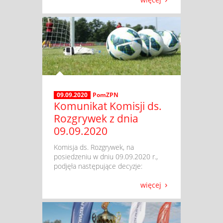
09.09.2020
PomZPN
Komunikat Komisji ds.
Rozgrywek z dnia
09.09.2020
​ Komisja ds. Rozgrywek, na
posiedzeniu w dniu 09.09.2020 r.,
podjęła następujące decyzje:
więcej