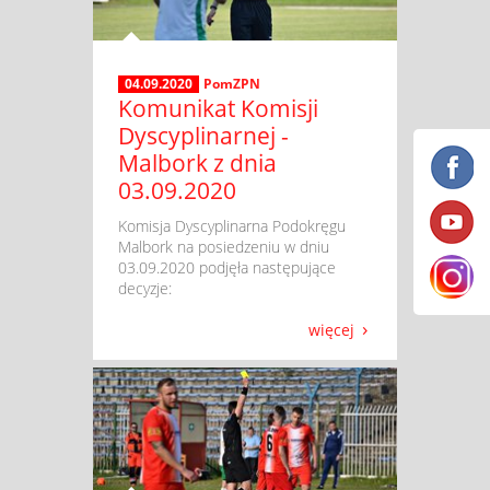
04.09.2020
PomZPN
Komunikat Komisji
Dyscyplinarnej -
Malbork z dnia
03.09.2020
​ Komisja Dyscyplinarna Podokręgu
Malbork na posiedzeniu w dniu
03.09.2020 podjęła następujące
decyzje:
więcej