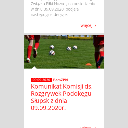
Związku Piłki Nożnej, na posiedzeniu
w dniu 09.09.2020, podjęła
następujące decyzje:
więcej
09.09.2020
PomZPN
Komunikat Komisji ds.
Rozgrywek Podokęgu
Słupsk z dnia
09.09.2020r.
więcej