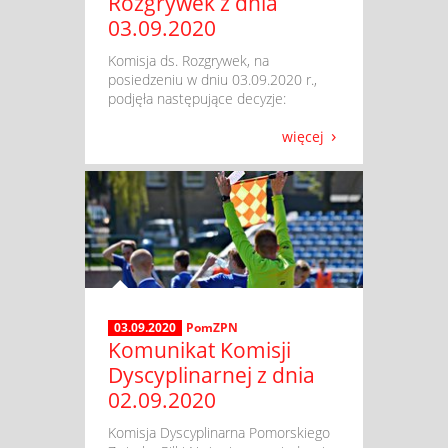
Rozgrywek z dnia
03.09.2020
​ Komisja ds. Rozgrywek, na
posiedzeniu w dniu 03.09.2020 r.,
podjęła następujące decyzje:
więcej
03.09.2020
PomZPN
Komunikat Komisji
Dyscyplinarnej z dnia
02.09.2020
​ Komisja Dyscyplinarna Pomorskiego