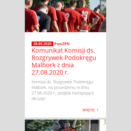
28.08.2020
PomZPN
Komunikat Komisji ds.
Rozgrywek Podokręgu
Malbork z dnia
27.08.2020 r.
​ Komisja ds. Rozgrywek Podokręgu
Malbork, na posiedzeniu w dniu
27.08.2020 r., podjęła następujące
decyzje:
więcej