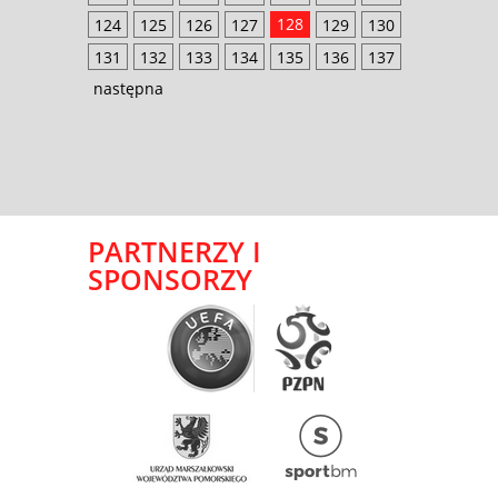
128
124
125
126
127
129
130
131
132
133
134
135
136
137
następna
PARTNERZY I
SPONSORZY