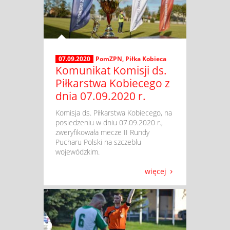
07.09.2020
PomZPN
,
Piłka Kobieca
Komunikat Komisji ds.
Piłkarstwa Kobiecego z
dnia 07.09.2020 r.
​ Komisja ds. Piłkarstwa Kobiecego, na
posiedzeniu w dniu 07.09.2020 r.,
zweryfikowała mecze II Rundy
Pucharu Polski na szczeblu
wojewódzkim.
więcej