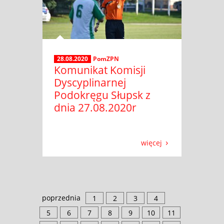
28.08.2020
PomZPN
Komunikat Komisji
Dyscyplinarnej
Podokręgu Słupsk z
dnia 27.08.2020r
więcej
poprzednia
1
2
3
4
5
6
7
8
9
10
11