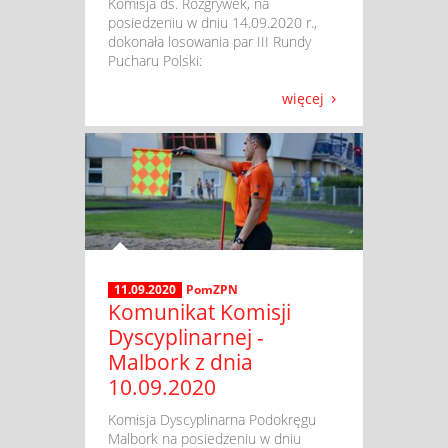
​ Komisja ds. Rozgrywek, na
posiedzeniu w dniu 14.09.2020 r.,
dokonała losowania par III Rundy
Pucharu Polski:
więcej
11.09.2020
PomZPN
Komunikat Komisji
Dyscyplinarnej -
Malbork z dnia
10.09.2020
​ Komisja Dyscyplinarna Podokręgu
Malbork na posiedzeniu w dniu