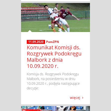
11.09.2020
PomZPN
Komunikat Komisji ds.
Rozgrywek Podokręgu
Malbork z dnia
10.09.2020 r.
​ Komisja ds. Rozgrywek Podokręgu
Malbork, na posiedzeniu w dniu
10.09.2020 r., podjęła następujące
decyzje:
więcej