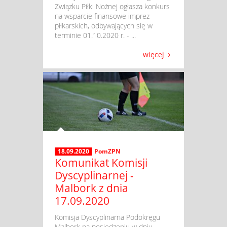
Związku Piłki Nożnej ogłasza konkurs
na wsparcie finansowe imprez
piłkarskich, odbywających się w
terminie 01.10.2020 r. - ...
więcej
18.09.2020
PomZPN
Komunikat Komisji
Dyscyplinarnej -
Malbork z dnia
17.09.2020
​ Komisja Dyscyplinarna Podokręgu
Malbork na posiedzeniu w dniu