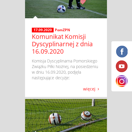
17.09.2020
PomZPN
Komunikat Komisji
Dyscyplinarnej z dnia
16.09.2020
​ Komisja Dyscyplinarna Pomorskiego
Związku Piłki Nożnej, na posiedzeniu
w dniu 16.09.2020, podjęła
następujące decyzje:
więcej