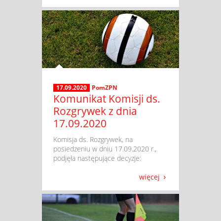
17.09.2020
PomZPN
Komunikat Komisji ds.
Rozgrywek z dnia
17.09.2020
​ Komisja ds. Rozgrywek, na
posiedzeniu w dniu 17.09.2020 r.,
podjęła następujące decyzje:
więcej