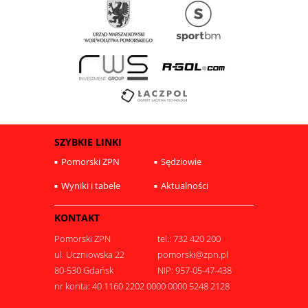
SZYBKIE LINKI
Pomorski ZPN
Sędziowie
Wyniki i tabele
Aktualności
KONTAKT
Pomorski ZPN
tel.: 732 420 200
ul. Uczniowska 22
pomorski@zpn.pl
80-530 Gdańsk
NIP: 957-05-47-438
nr konta: 40 1160 2202 0000 0000 5248 2128