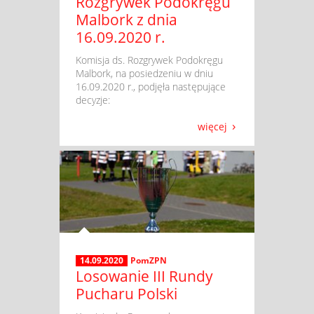
Rozgrywek Podokręgu
Malbork z dnia
16.09.2020 r.
​ Komisja ds. Rozgrywek Podokręgu
Malbork, na posiedzeniu w dniu
16.09.2020 r., podjęła następujące
decyzje:
więcej
14.09.2020
PomZPN
Losowanie III Rundy
Pucharu Polski