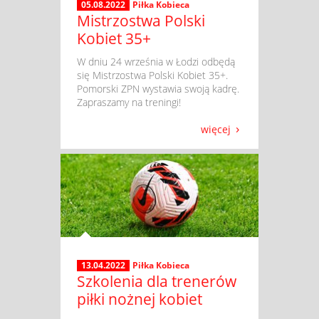
05.08.2022
Piłka Kobieca
Mistrzostwa Polski
Kobiet 35+
​ W dniu 24 września w Łodzi odbędą
się Mistrzostwa Polski Kobiet 35+.
Pomorski ZPN wystawia swoją kadrę.
Zapraszamy na treningi!
więcej
13.04.2022
Piłka Kobieca
Szkolenia dla trenerów
piłki nożnej kobiet