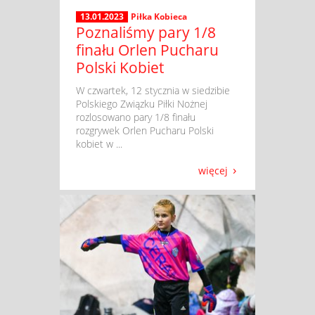
13.01.2023
Piłka Kobieca
Poznaliśmy pary 1/8
finału Orlen Pucharu
Polski Kobiet
​ W czwartek, 12 stycznia w siedzibie
Polskiego Związku Piłki Nożnej
rozlosowano pary 1/8 finału
rozgrywek Orlen Pucharu Polski
kobiet w ...
więcej