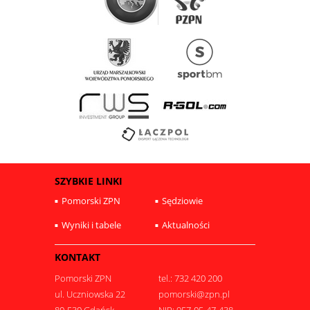
SZYBKIE LINKI
Pomorski ZPN
Sędziowie
Wyniki i tabele
Aktualności
KONTAKT
Pomorski ZPN
tel.: 732 420 200
ul. Uczniowska 22
pomorski@zpn.pl