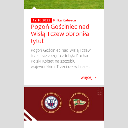
12.10.2022
Piłka Kobieca
Pogoń Gościniec nad
Wisłą Tczew obroniła
tytuł!
​ Pogoń Gościniec nad Wisłą Tczew
trzeci raz z rzędu zdobyła Puchar
Polski Kobiet na szczeblu
wojewódzkim. Trzeci raz w finale ...
więcej