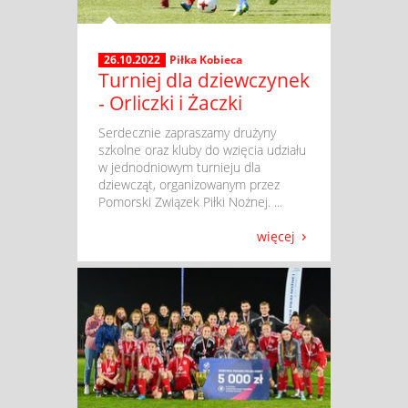
26.10.2022
Piłka Kobieca
Turniej dla dziewczynek
- Orliczki i Żaczki
​ Serdecznie zapraszamy drużyny
szkolne oraz kluby do wzięcia udziału
w jednodniowym turnieju dla
dziewcząt, organizowanym przez
Pomorski Związek Piłki Nożnej. ...
więcej