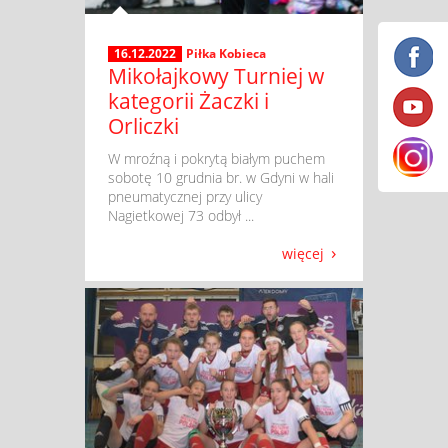
16.12.2022
Piłka Kobieca
Mikołajkowy Turniej w
kategorii Żaczki i
Orliczki
​ W mroźną i pokrytą białym puchem
sobotę 10 grudnia br. w Gdyni w hali
pneumatycznej przy ulicy
Nagietkowej 73 odbył ...
więcej