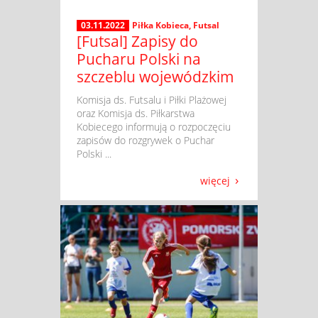
03.11.2022
Piłka Kobieca
,
Futsal
[Futsal] Zapisy do
Pucharu Polski na
szczeblu wojewódzkim
​ Komisja ds. Futsalu i Piłki Plażowej
oraz Komisja ds. Piłkarstwa
Kobiecego informują o rozpoczęciu
zapisów do rozgrywek o Puchar
Polski ...
więcej