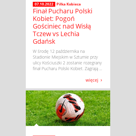
07.10.2022
Piłka Kobieca
Finał Pucharu Polski
Kobiet: Pogoń
Gościniec nad Wisłą
Tczew vs Lechia
Gdańsk
​ W środę 12 października na
Stadionie Miejskim w Sztumie przy
ulicy Kościuszki 2 zostanie rozegrany
finał Pucharu Polski Kobiet. Zagrają ...
więcej